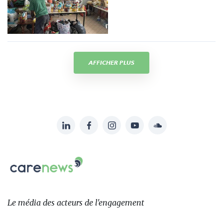
AFFICHER PLUS
LinkedIn
Facebook
Instagram
YouTube
Soundcloud
Suivez-
nous
Carenews,
sur:
Le
média
des
Le média
des acteurs
de l'engagement
acteurs
de