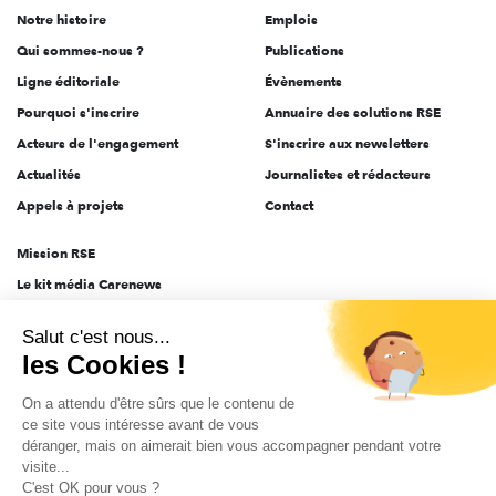
Notre histoire
Emplois
l'engagement
Qui sommes-nous ?
Publications
Ligne éditoriale
Évènements
Pourquoi s'inscrire
Annuaire des solutions RSE
Acteurs de l'engagement
S'inscrire aux newsletters
Actualités
Journalistes et rédacteurs
Appels à projets
Contact
Mission RSE
Le kit média Carenews
Groupe AEF
Salut c'est nous...
AEF info
les Cookies !
Novethic
On a attendu d'être sûrs que le contenu de
PRODURABLE
ce site vous intéresse avant de vous
Inclusiv Day
déranger, mais on aimerait bien vous accompagner pendant votre
visite...
C'est OK pour vous ?