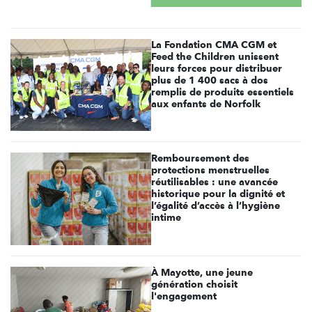
La Fondation CMA CGM et
Feed the Children unissent
leurs forces pour distribuer
plus de 1 400 sacs à dos
remplis de produits essentiels
aux enfants de Norfolk
Remboursement des
protections menstruelles
réutilisables : une avancée
historique pour la dignité et
l’égalité d’accès à l’hygiène
intime
À Mayotte, une jeune
génération choisit
l'engagement