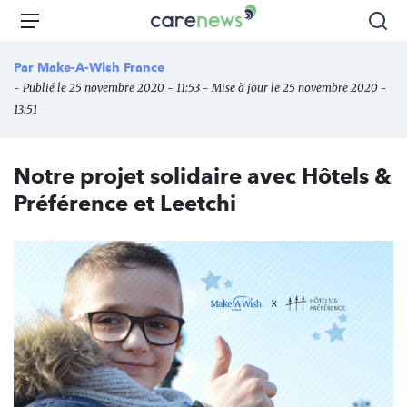
Aller
Carenews,
Menu
Rec
au
Le
contenu
média
Par
Make-A-Wish France
principal
des
- Publié le 25 novembre 2020 - 11:53 - Mise à jour le 25 novembre 2020 -
acteurs
13:51
de
l'engagement
Notre projet solidaire avec Hôtels &
Préférence et Leetchi