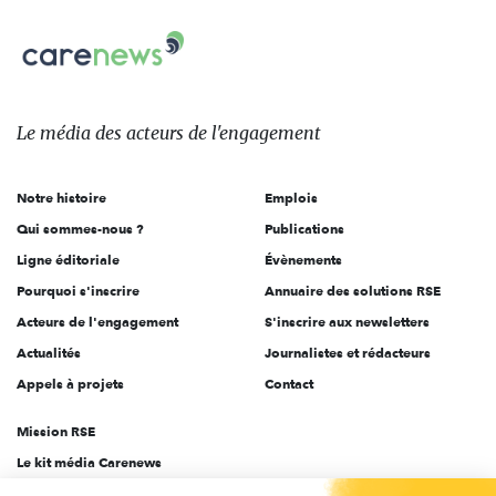
nous
Carenews,
sur:
Le
média
des
Le média
des acteurs
de l'engagement
acteurs
de
Notre histoire
Emplois
l'engagement
Qui sommes-nous ?
Publications
Ligne éditoriale
Évènements
Pourquoi s'inscrire
Annuaire des solutions RSE
Acteurs de l'engagement
S'inscrire aux newsletters
Actualités
Journalistes et rédacteurs
Appels à projets
Contact
Mission RSE
Le kit média Carenews
Groupe AEF