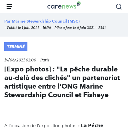
Aller
Carenews,
Menu
Rec
au
Le
contenu
média
Par
Marine Stewardship Council (MSC)
principal
des
- Publié le 1 juin 2021 - 16:56 - Mise à jour le 6 juin 2021 - 23:11
acteurs
de
l'engagement
TERMINÉ
14/06/2021 02:00 - Paris
[Expo photos] : "La pêche durable
au-delà des clichés" un partenariat
artistique entre l'ONG Marine
Stewardship Council et Fisheye
A l’occasion de l’exposition photos « 𝗟𝗮 𝗣𝗲̂𝗰𝗵𝗲