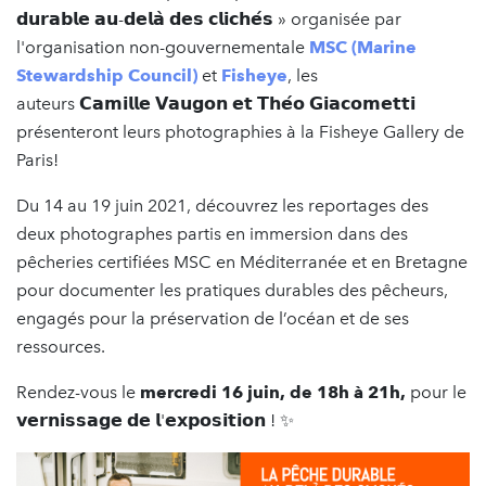
𝗱𝘂𝗿𝗮𝗯𝗹𝗲 𝗮𝘂-𝗱𝗲𝗹𝗮̀ 𝗱𝗲𝘀 𝗰𝗹𝗶𝗰𝗵𝗲́𝘀 » organisée par
l'organisation non-gouvernementale
MSC (Marine
Stewardship Council)
et
Fisheye
, les
auteurs 𝗖𝗮𝗺𝗶𝗹𝗹𝗲 𝗩𝗮𝘂𝗴𝗼𝗻 𝗲𝘁 𝗧𝗵𝗲́𝗼 𝗚𝗶𝗮𝗰𝗼𝗺𝗲𝘁𝘁𝗶
présenteront leurs photographies à la Fisheye Gallery de
Paris!
Du 14 au 19 juin 2021, découvrez les reportages des
deux photographes partis en immersion dans des
pêcheries certifiées MSC en Méditerranée et en Bretagne
pour documenter les pratiques durables des pêcheurs,
engagés pour la préservation de l’océan et de ses
ressources.
Rendez-vous le
mercredi 16 juin, de 18h à 21h,
pour le
𝘃𝗲𝗿𝗻𝗶𝘀𝘀𝗮𝗴𝗲 𝗱𝗲 𝗹'𝗲𝘅𝗽𝗼𝘀𝗶𝘁𝗶𝗼𝗻 ! ✨