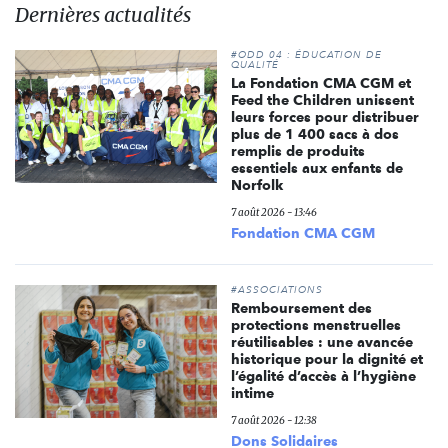
Dernières actualités
#ODD 04 : ÉDUCATION DE
QUALITÉ
La Fondation CMA CGM et
Feed the Children unissent
leurs forces pour distribuer
plus de 1 400 sacs à dos
remplis de produits
essentiels aux enfants de
Norfolk
7 août 2026 - 13:46
Fondation CMA CGM
#ASSOCIATIONS
Remboursement des
protections menstruelles
réutilisables : une avancée
historique pour la dignité et
l’égalité d’accès à l’hygiène
intime
7 août 2026 - 12:38
Dons Solidaires