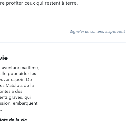
e profiter ceux qui restent à terre.
t
Signaler un contenu inapproprié
vie
e aventure maritime,
lle pour aider les
ouver espoir. De
les Matelots de la
rontés à des
ents graves, qui
ission, embarquent
..
lots de la vie