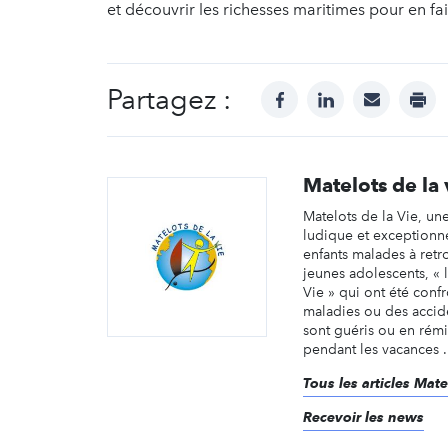
et découvrir les richesses maritimes pour en fair
Partagez :
facebook
linkedin
mail
prin
Matelots de la 
Matelots de la Vie, un
ludique et exceptionne
enfants malades à retr
jeunes adolescents, « 
Vie » qui ont été conf
maladies ou des accid
sont guéris ou en rém
pendant les vacances .
Tous les articles Mate
Recevoir les news