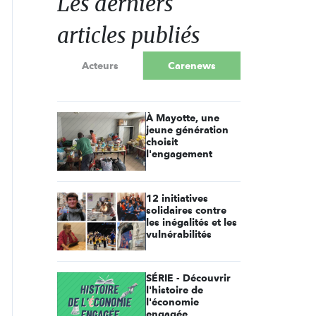
Les derniers
articles publiés
Acteurs
Carenews
À Mayotte, une
jeune génération
choisit
l'engagement
12 initiatives
solidaires contre
les inégalités et les
vulnérabilités
SÉRIE - Découvrir
l'histoire de
l'économie
engagée