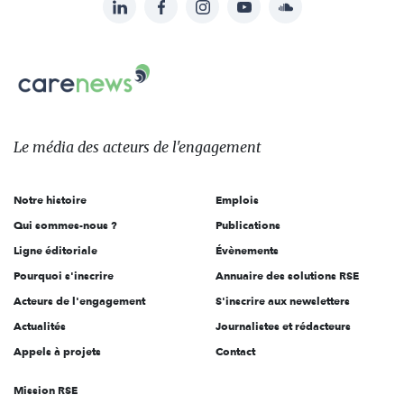
LinkedIn
Facebook
Instagram
YouTube
Soundcloud
Suivez-
nous
Carenews,
sur:
Le
média
des
Le média
des acteurs
de l'engagement
acteurs
de
Notre histoire
Emplois
l'engagement
Qui sommes-nous ?
Publications
Ligne éditoriale
Évènements
Pourquoi s'inscrire
Annuaire des solutions RSE
Acteurs de l'engagement
S'inscrire aux newsletters
Actualités
Journalistes et rédacteurs
Appels à projets
Contact
Mission RSE