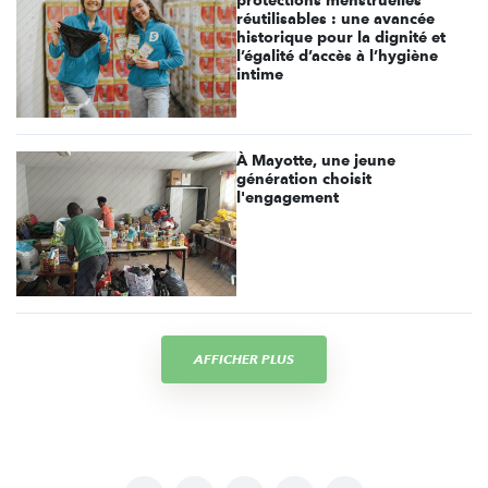
protections menstruelles
réutilisables : une avancée
historique pour la dignité et
l’égalité d’accès à l’hygiène
intime
À Mayotte, une jeune
génération choisit
l'engagement
AFFICHER PLUS