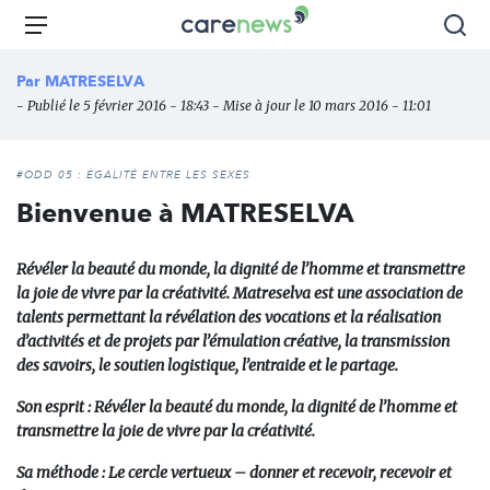
Aller
Carenews,
Menu
Rec
au
Le
contenu
média
Par
MATRESELVA
principal
des
- Publié le 5 février 2016 - 18:43 - Mise à jour le 10 mars 2016 - 11:01
acteurs
de
l'engagement
#ODD 05 : ÉGALITÉ ENTRE LES SEXES
Bienvenue à MATRESELVA
Révéler la beauté du monde, la dignité de l’homme et transmettre
la joie de vivre par la créativité.
Matreselva est une association de
talents permettant la révélation des vocations et la réalisation
d’activités et de projets par l’émulation créative, la transmission
des savoirs, le soutien logistique, l’entraide et le partage.
Son esprit
: Révéler la beauté du monde, la dignité de l’homme et
transmettre la joie de vivre par la créativité.
Sa méthode
: Le cercle vertueux – donner et recevoir, recevoir et