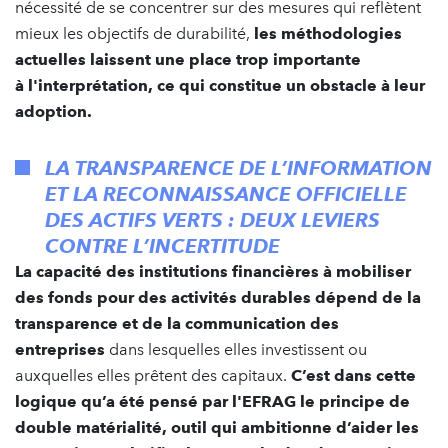
nécessité de se concentrer sur des mesures qui reflètent
mieux les objectifs de durabilité,
les méthodologies
actuelles laissent une place trop importante
à
l'interpr
étation, ce qui constitue un obstacle à leur
adoption.
LA TRANSPARENCE DE L’INFORMATION
ET LA RECONNAISSANCE OFFICIELLE
DES ACTIFS VERTS : DEUX LEVIERS
CONTRE L’INCERTITUDE
La capacit
é des institutions financi
è
res à mobiliser
des fonds pour des activités durables dé
pend
de la
transparence et de la communication des
entreprises
dans lesquelles elles investissent ou
auxquelles elles prêtent des capitaux.
C’est dans cette
logique qu’a été pensé par l'EFRAG le principe de
double matérialité, outil qui ambitionne d’aider les