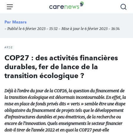
Aller
Carenews,
Menu
Rec
au
Le
contenu
média
Par
Mazars
principal
des
- Publié le 6 février 2023 - 15:32 - Mise à jour le 6 février 2023 - 16:34
acteurs
de
l'engagement
#RSE
COP27 : des activités financières
durables, fer de lance de la
transition écologique ?
Déjà à l’ordre du jour de la COP26, la question du financement de
la transition écologique est désormais incontournable. En effet, la
mise en place de fonds privés dits « verts » semble être une étape
obligatoire du financement de projets tels que le développement
d’infrastructures durables et peu émettrices, de la recherche ou
encore de l’innovation. Quels enseignements le secteur financier
doit-il tirer de l’année 2022 et en quoi la COP27 peut-elle