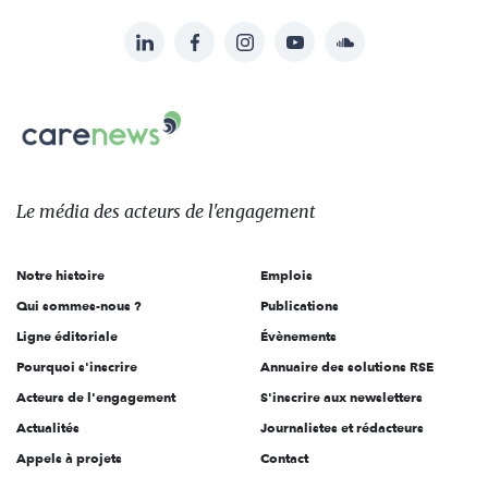
LinkedIn
Facebook
Instagram
YouTube
Soundcloud
Suivez-
nous
Carenews,
sur:
Le
média
des
Le média
des acteurs
de l'engagement
acteurs
de
Notre histoire
Emplois
l'engagement
Qui sommes-nous ?
Publications
Ligne éditoriale
Évènements
Pourquoi s'inscrire
Annuaire des solutions RSE
Acteurs de l'engagement
S'inscrire aux newsletters
Actualités
Journalistes et rédacteurs
Appels à projets
Contact