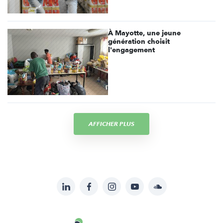
À Mayotte, une jeune
génération choisit
l'engagement
AFFICHER PLUS
LinkedIn
Facebook
Instagram
YouTube
Soundcloud
Suivez-
nous