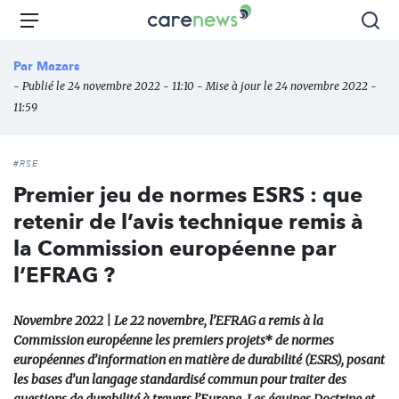
Aller
Carenews,
Menu
Rec
au
Le
contenu
média
Par
Mazars
principal
des
- Publié le 24 novembre 2022 - 11:10 - Mise à jour le 24 novembre 2022 -
acteurs
11:59
de
l'engagement
#RSE
Premier jeu de normes ESRS : que
retenir de l’avis technique remis à
la Commission européenne par
l’EFRAG ?
Novembre 2022 | Le 22 novembre, l’EFRAG a remis à la
Commission européenne les premiers projets* de normes
européennes d’information en matière de durabilité (ESRS), posant
les bases d’un langage standardisé commun pour traiter des