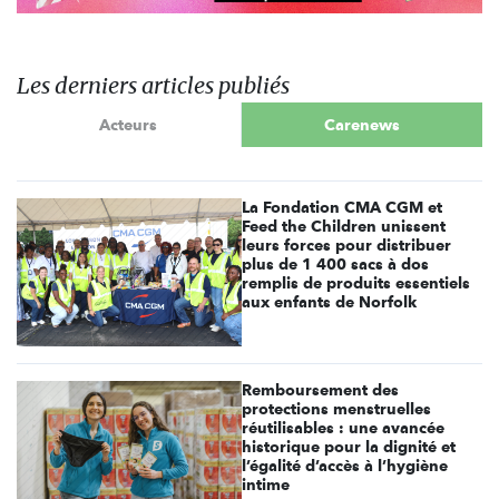
Les derniers articles publiés
Acteurs
Carenews
La Fondation CMA CGM et
Feed the Children unissent
leurs forces pour distribuer
plus de 1 400 sacs à dos
remplis de produits essentiels
aux enfants de Norfolk
Remboursement des
protections menstruelles
réutilisables : une avancée
historique pour la dignité et
l’égalité d’accès à l’hygiène
intime