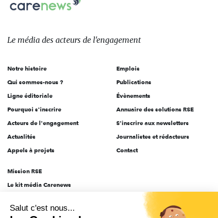
Carenews,
sur:
Le
média
des
Le média
des acteurs
de l'engagement
acteurs
de
Notre histoire
Emplois
l'engagement
Qui sommes-nous ?
Publications
Ligne éditoriale
Évènements
Pourquoi s'inscrire
Annuaire des solutions RSE
Acteurs de l'engagement
S'inscrire aux newsletters
Actualités
Journalistes et rédacteurs
Appels à projets
Contact
Mission RSE
Le kit média Carenews
Groupe AEF
Salut c'est nous...
AEF info