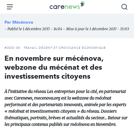
Aller
Carenews,
Menu
Rec
au
Le
contenu
média
Par
Mécénova
principal
des
- Publié le 1 décembre 2017 - 14:04 - Mise à jour le 1 décembre 2017 - 15:03
acteurs
de
l'engagement
#ODD 08 : TRAVAIL DÉCENT ET CROISSANCE ÉCONOMIQUE
En novembre sur mécénova,
webzone du mécénat et des
investissements citoyens
À l’initiative du réseau Les entreprises pour la cité, en partenariat
avec Carenews, mecenova.org est la webzone du mécénat
performant et des partenariats innovants, animée par les experts
« mécénat et investissements citoyens » du réseau. Dossiers
thématiques, portraits, brèves et actualités du secteur... Retour sur
les principaux contenus publiés sur mécénova en Novembre.