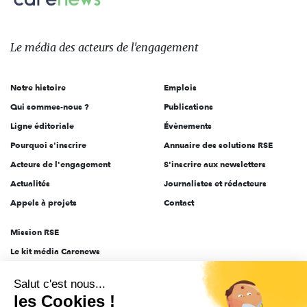
Le
média
des
Le média
des acteurs
de l'engagement
acteurs
de
Notre histoire
Emplois
l'engagement
Qui sommes-nous ?
Publications
Ligne éditoriale
Évènements
Pourquoi s'inscrire
Annuaire des solutions RSE
Acteurs de l'engagement
S'inscrire aux newsletters
Actualités
Journalistes et rédacteurs
Appels à projets
Contact
Mission RSE
Le kit média Carenews
Groupe AEF
Salut c'est nous...
AEF info
les Cookies !