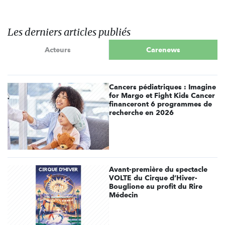
Les derniers articles publiés
Acteurs
Carenews
Cancers pédiatriques : Imagine
for Margo et Fight Kids Cancer
financeront 6 programmes de
recherche en 2026
Avant-première du spectacle
VOLTE du Cirque d’Hiver-
Bouglione au profit du Rire
Médecin