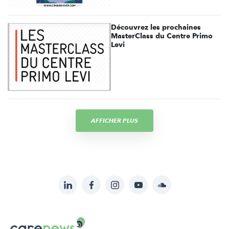
Découvrez les prochaines
MasterClass du Centre Primo
Levi
AFFICHER PLUS
LinkedIn
Facebook
Instagram
YouTube
Soundcloud
Suivez-
nous
Carenews,
sur: