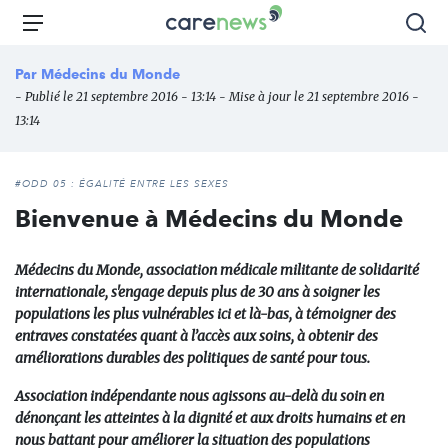
Aller
Carenews,
Menu
Rec
au
Le
contenu
média
Par
Médecins du Monde
principal
des
- Publié le 21 septembre 2016 - 13:14 - Mise à jour le 21 septembre 2016 -
acteurs
13:14
de
l'engagement
#ODD 05 : ÉGALITÉ ENTRE LES SEXES
Bienvenue à Médecins du Monde
Médecins du Monde, association médicale militante de solidarité
internationale, s'engage depuis plus de 30 ans à soigner les
populations les plus vulnérables ici et là-bas, à témoigner des
entraves constatées quant à l’accès aux soins, à obtenir des
améliorations durables des politiques de santé pour tous.
Association indépendante nous agissons au-delà du soin en
dénonçant les atteintes à la dignité et aux droits humains et en
nous battant pour améliorer la situation des populations