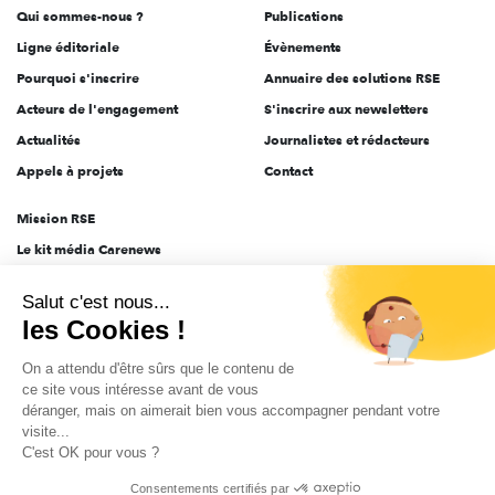
Qui sommes-nous ?
Publications
Ligne éditoriale
Évènements
Pourquoi s'inscrire
Annuaire des solutions RSE
Acteurs de l'engagement
S'inscrire aux newsletters
Actualités
Journalistes et rédacteurs
Appels à projets
Contact
Mission RSE
Le kit média Carenews
Groupe AEF
Salut c'est nous...
AEF info
les Cookies !
Novethic
On a attendu d'être sûrs que le contenu de
PRODURABLE
ce site vous intéresse avant de vous
Inclusiv Day
déranger, mais on aimerait bien vous accompagner pendant votre
visite...
C'est OK pour vous ?
CGV
Données personnelles
Mentions légales
2025-2026 Tout droits réservés
Consentements certifiés par