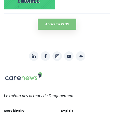
AFFICHER PLUS
LinkedIn
Facebook
Instagram
YouTube
Soundcloud
Suivez-
nous
Carenews,
sur:
Le
média
des
Le média
des acteurs
de l'engagement
acteurs
de
Notre histoire
Emplois
l'engagement