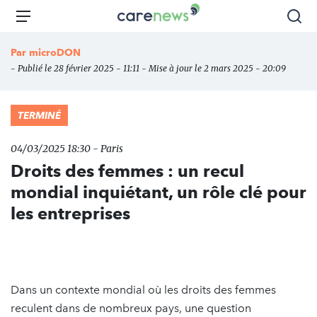
Aller
Carenews,
Menu
Rec
au
Le
contenu
média
Par
microDON
principal
des
- Publié le 28 février 2025 - 11:11 - Mise à jour le 2 mars 2025 - 20:09
acteurs
de
l'engagement
TERMINÉ
04/03/2025 18:30 - Paris
Droits des femmes : un recul
mondial inquiétant, un rôle clé pour
les entreprises
Dans un contexte mondial où les droits des femmes
reculent dans de nombreux pays, une question