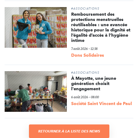
#ASSOCIATIONS
Remboursement des
protections menstruelles
réutilisables : une avancée
historique pour la dignité et
l’égalité d’accès à l’hygiène
intime
7 août 2026 - 12:38
Dons Solidaires
#ASSOCIATIONS
À Mayotte, une jeune
génération choisit
l'engagement
6 août 2026 - 08:00
Société Saint Vincent de Paul
RETOURNER À LA LISTE DES NEWS