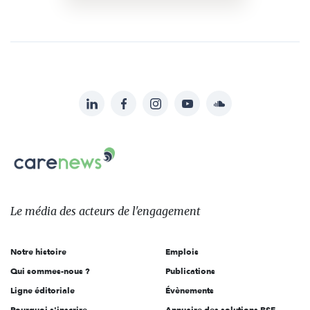
LinkedIn
Facebook
Instagram
YouTube
Soundcloud
Suivez-
nous
Carenews,
sur:
Le
média
des
Le média
des acteurs
de l'engagement
acteurs
de
Notre histoire
Emplois
l'engagement
Qui sommes-nous ?
Publications
Ligne éditoriale
Évènements
Pourquoi s'inscrire
Annuaire des solutions RSE