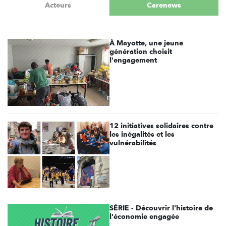
Acteurs
Carenews
À Mayotte, une jeune
génération choisit
l'engagement
12 initiatives solidaires contre
les inégalités et les
vulnérabilités
SÉRIE - Découvrir l'histoire de
l'économie engagée