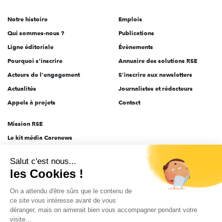
de
Notre histoire
Emplois
l'engagement
Qui sommes-nous ?
Publications
Ligne éditoriale
Évènements
Pourquoi s'inscrire
Annuaire des solutions RSE
Acteurs de l'engagement
S'inscrire aux newsletters
Actualités
Journalistes et rédacteurs
Appels à projets
Contact
Mission RSE
Le kit média Carenews
Groupe AEF
Salut c'est nous...
AEF info
les Cookies !
Novethic
On a attendu d'être sûrs que le contenu de
PRODURABLE
ce site vous intéresse avant de vous
Inclusiv Day
déranger, mais on aimerait bien vous accompagner pendant votre
visite...