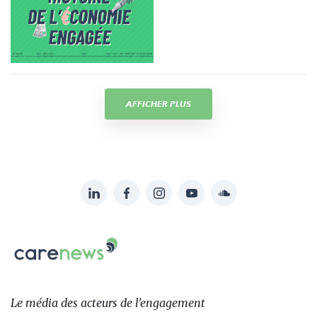
AFFICHER PLUS
LinkedIn
Facebook
Instagram
YouTube
Soundcloud
Suivez-
nous
Carenews,
sur:
Le
média
des
Le média
des acteurs
de l'engagement
acteurs