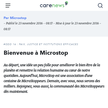
Aller
Carenews,
Menu
Rec
au
Le
contenu
média
Par
Microstop
principal
des
- Publié le 23 novembre 2016 - 08:17 - Mise à jour le 23 novembre 2016 -
acteurs
08:17
de
l'engagement
#ODD 16 : PAIX, JUSTICE ET INSTITUTIONS EFFICACES
Bienvenue à Microstop
Au départ, une idée un peu folle pour améliorer le bien être de la
planète et remettre la relation humaine au cœur de notre
quotidien. Aujourd'hui, MicroStop est une association d'une
centaine de MicroStoppeurs. Demain, avec vous, nous serons des
milliers. Rejoignez, vous aussi, la communauté des MicroStoppeurs
dès maintenant.