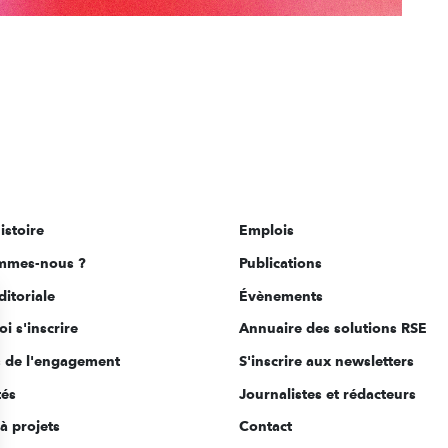
istoire
Emplois
mmes-nous ?
Publications
ditoriale
Évènements
i s'inscrire
Annuaire des solutions RSE
s de l'engagement
S'inscrire aux newsletters
tés
Journalistes et rédacteurs
à projets
Contact