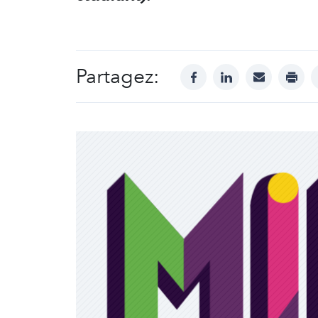
Partagez:
facebook
linkedin
mail
print