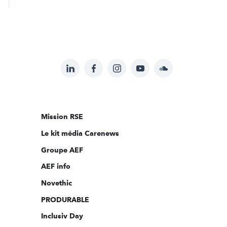
LinkedIn
Facebook
Instagram
YouTube
Soundcloud
Suivez-
nous
sur:
Mission RSE
Le kit média Carenews
Groupe AEF
AEF info
Novethic
PRODURABLE
Inclusiv Day