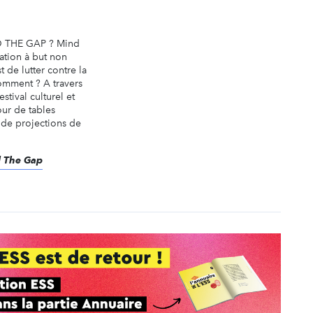
 THE GAP ? Mind
ation à but non
st de lutter contre la
omment ? A travers
stival culturel et
our de tables
 de projections de
d The Gap