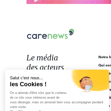
Carenews,
Le
média
des
acteurs
Le média
Notre h
de
des acteurs
Qui so
l'engagement
Ligne é
de l'engagement
Salut c'est nous...
Pourquo
les Cookies !
Acteur
On a attendu d'être sûrs que le contenu
de ce site vous intéresse avant de
Actuali
vous déranger, mais on aimerait bien vous accompagner pendant
Appels 
votre visite...