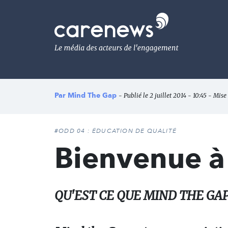
Aller
au
Carenews,
contenu
Le
principal
média
des
acteurs
de
l'engagement
Par
Mind The Gap
- Publié le 2 juillet 2014 - 10:45 - Mise 
#ODD 04 : ÉDUCATION DE QUALITÉ
Bienvenue à
QU'EST CE QUE MIND THE GAP