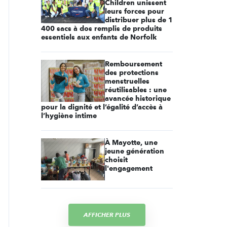
Children unissent
leurs forces pour
distribuer plus de 1
400 sacs à dos remplis de produits
essentiels aux enfants de Norfolk
Remboursement
des protections
menstruelles
réutilisables : une
avancée historique
pour la dignité et l’égalité d’accès à
l’hygiène intime
À Mayotte, une
jeune génération
choisit
l'engagement
AFFICHER PLUS