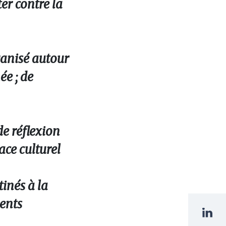
ter contre la
rganisé autour
ée ; de
de réflexion
ace culturel
tinés à la
ments