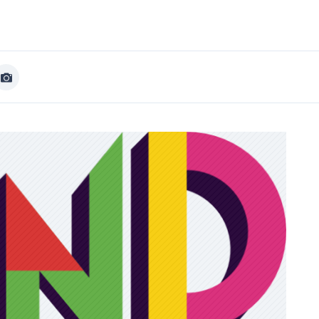
Afficher
Image