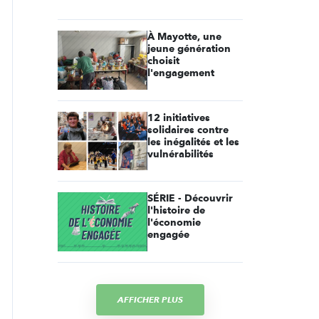
À Mayotte, une
jeune génération
choisit
l'engagement
12 initiatives
solidaires contre
les inégalités et les
vulnérabilités
SÉRIE - Découvrir
l'histoire de
l'économie
engagée
AFFICHER PLUS