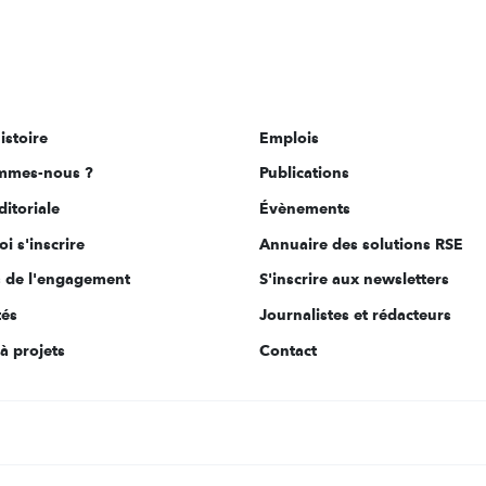
istoire
Emplois
mmes-nous ?
Publications
ditoriale
Évènements
i s'inscrire
Annuaire des solutions RSE
s de l'engagement
S'inscrire aux newsletters
tés
Journalistes et rédacteurs
à projets
Contact
s Options