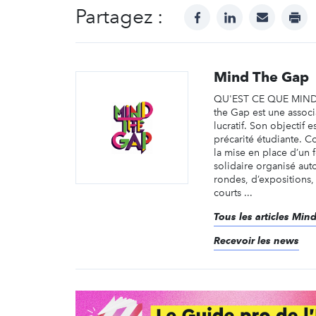
Partagez :
facebook
linkedin
mail
prin
Mind The Gap
QU'EST CE QUE MIND
the Gap est une associ
lucratif. Son objectif e
précarité étudiante. C
la mise en place d’un fe
solidaire organisé aut
rondes, d’expositions,
courts ...
Tous les articles Min
Recevoir les news