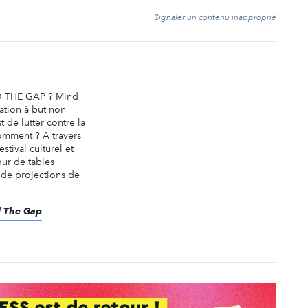
t
Signaler un contenu inapproprié
 THE GAP ? Mind
ation à but non
st de lutter contre la
omment ? A travers
stival culturel et
our de tables
 de projections de
d The Gap