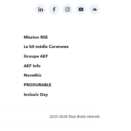
LinkedIn
Facebook
Instagram
YouTube
Soundcloud
Suivez-
nous
sur:
Mission RSE
Le kit média Carenews
Groupe AEF
AEF info
Novethic
PRODURABLE
Inclusiv Day
2025-2026 Tout droits réservés