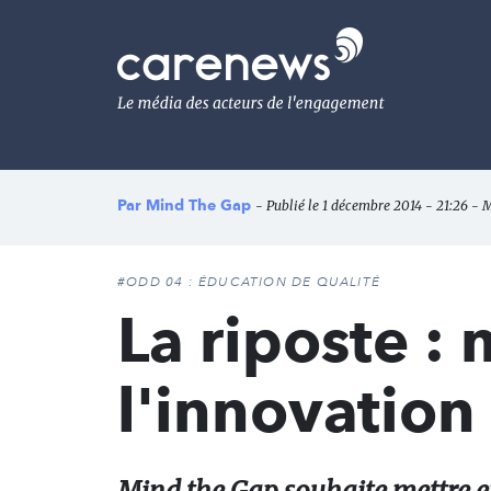
Aller
au
Carenews,
contenu
Le
principal
média
des
acteurs
de
l'engagement
Par
Mind The Gap
- Publié le 1 décembre 2014 - 21:26 - 
#ODD 04 : ÉDUCATION DE QUALITÉ
La riposte :
l'innovation