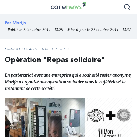
Aller
Carenews,
Menu
Rec
au
Le
contenu
média
Par
Morija
principal
des
- Publié le 22 octobre 2015 - 12:29 - Mise à jour le 22 octobre 2015 - 12:37
acteurs
de
l'engagement
#ODD 05 : ÉGALITÉ ENTRE LES SEXES
Opération "Repas solidaire"
En partenariat avec une entreprise qui a souhaité rester anonyme,
Morija a organisé une opération solidaire dans la cafétéria et le
restaurant de cette société.