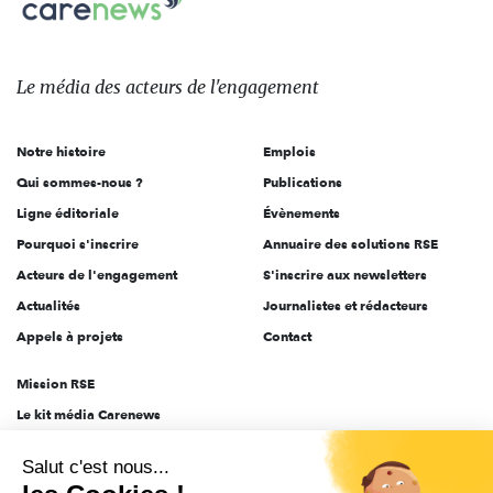
sur:
Le
média
des
Le média
des acteurs
de l'engagement
acteurs
de
Notre histoire
Emplois
l'engagement
Qui sommes-nous ?
Publications
Ligne éditoriale
Évènements
Pourquoi s'inscrire
Annuaire des solutions RSE
Acteurs de l'engagement
S'inscrire aux newsletters
Actualités
Journalistes et rédacteurs
Appels à projets
Contact
Mission RSE
Le kit média Carenews
Groupe AEF
Salut c'est nous...
AEF info