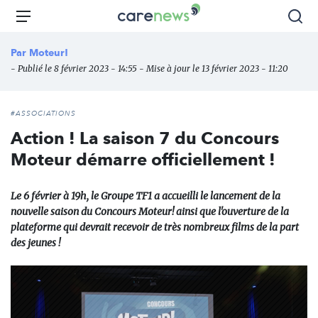
Aller
Carenews,
Menu
Rec
au
Le
contenu
média
Par
Moteur!
principal
des
- Publié le 8 février 2023 - 14:55 - Mise à jour le 13 février 2023 - 11:20
acteurs
de
l'engagement
#ASSOCIATIONS
Action ! La saison 7 du Concours
Moteur démarre officiellement !
Le 6 février à 19h, le Groupe TF1 a accueilli le lancement de la
nouvelle saison du Concours Moteur! ainsi que l'ouverture de la
plateforme qui devrait recevoir de très nombreux films de la part
des jeunes !