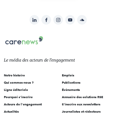
LinkedIn
Facebook
Instagram
YouTube
Soundcloud
Suivez-
nous
Carenews,
sur:
Le
média
des
Le média
des acteurs
de l'engagement
acteurs
de
Notre histoire
Emplois
l'engagement
Qui sommes-nous ?
Publications
Ligne éditoriale
Évènements
Pourquoi s'inscrire
Annuaire des solutions RSE
Acteurs de l'engagement
S'inscrire aux newsletters
Actualités
Journalistes et rédacteurs