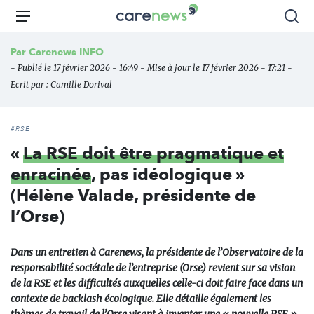
Aller
Carenews,
Menu
Rec
au
Le
contenu
média
Par
Carenews INFO
principal
des
- Publié le 17 février 2026 - 16:49 - Mise à jour le 17 février 2026 - 17:21 -
acteurs
Ecrit par :
Camille Dorival
de
l'engagement
#RSE
«
La RSE doit être pragmatique et
enracinée
, pas idéologique »
(Hélène Valade, présidente de
l’Orse)
Dans un entretien à Carenews, la présidente de l’Observatoire de la
responsabilité sociétale de l’entreprise (Orse) revient sur sa vision
de la RSE et les difficultés auxquelles celle-ci doit faire face dans un
contexte de backlash écologique. Elle détaille également les