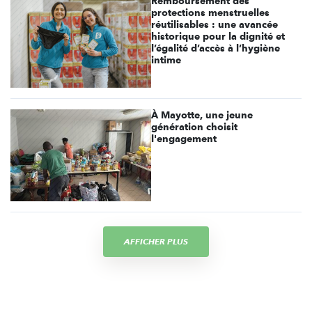
Remboursement des
protections menstruelles
réutilisables : une avancée
historique pour la dignité et
l’égalité d’accès à l’hygiène
intime
À Mayotte, une jeune
génération choisit
l'engagement
AFFICHER PLUS