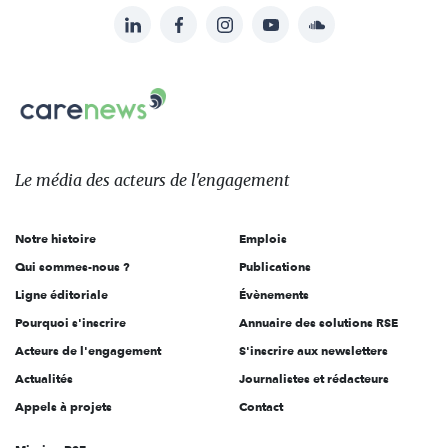
LinkedIn
Facebook
Instagram
YouTube
Soundcloud
Suivez-
nous
Carenews,
sur:
Le
média
des
Le média
des acteurs
de l'engagement
acteurs
de
Notre histoire
Emplois
l'engagement
Qui sommes-nous ?
Publications
Ligne éditoriale
Évènements
Pourquoi s'inscrire
Annuaire des solutions RSE
Acteurs de l'engagement
S'inscrire aux newsletters
Actualités
Journalistes et rédacteurs
Appels à projets
Contact