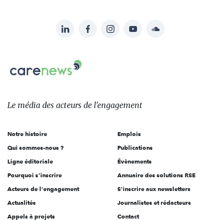
LinkedIn
Facebook
Instagram
YouTube
Soundcloud
Suivez-
nous
Carenews,
sur:
Le
média
des
Le média
des acteurs
de l'engagement
acteurs
de
Notre histoire
Emplois
l'engagement
Qui sommes-nous ?
Publications
Ligne éditoriale
Évènements
Pourquoi s'inscrire
Annuaire des solutions RSE
Acteurs de l'engagement
S'inscrire aux newsletters
Actualités
Journalistes et rédacteurs
Appels à projets
Contact