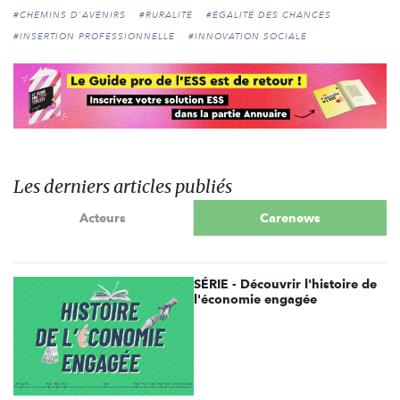
#CHEMINS D'AVENIRS
#RURALITÉ
#ÉGALITÉ DES CHANCES
#INSERTION PROFESSIONNELLE
#INNOVATION SOCIALE
Les derniers articles publiés
Acteurs
Carenews
SÉRIE - Découvrir l'histoire de
l'économie engagée