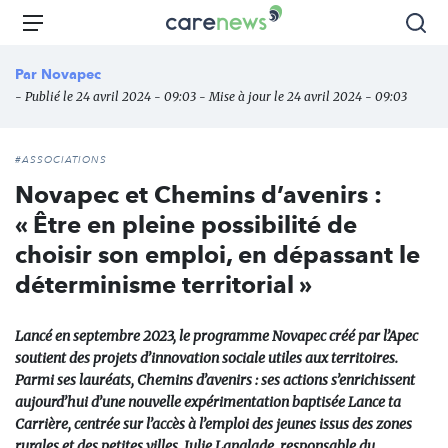
Aller
Carenews,
Menu
Rec
au
Le
contenu
média
Par
Novapec
principal
des
- Publié le 24 avril 2024 - 09:03 - Mise à jour le 24 avril 2024 - 09:03
acteurs
de
l'engagement
#ASSOCIATIONS
Novapec et Chemins d’avenirs :
« Être en pleine possibilité de
choisir son emploi, en dépassant le
déterminisme territorial »
Lancé en septembre 2023, le programme Novapec créé par l’Apec
soutient des projets d’innovation sociale utiles aux territoires.
Parmi ses lauréats, Chemins d’avenirs : ses actions s’enrichissent
aujourd’hui d’une nouvelle expérimentation baptisée Lance ta
Carrière, centrée sur l’accès à l’emploi des jeunes issus des zones
rurales et des petites villes. Julie Langlade, responsable du