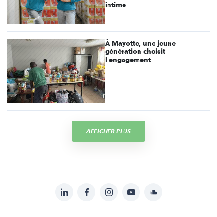
intime
À Mayotte, une jeune
génération choisit
l'engagement
AFFICHER PLUS
LinkedIn
Facebook
Instagram
YouTube
Soundcloud
Suivez-
nous