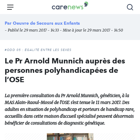
Aller
Carenews,
Menu
Rec
au
Le
contenu
média
Par
Oeuvre de Secours aux Enfants
principal
des
- Publié le 29 mars 2017 - 14:33 - Mise à jour le 29 mars 2017 - 14:50
acteurs
de
l'engagement
#ODD 05 : ÉGALITÉ ENTRE LES SEXES
Le Pr Arnold Munnich auprès des
personnes polyhandicapées de
l’OSE
La première consultation du Pr Arnold Munnich, généticien, à la
MAS Alain-Raoul-Mossé de l'OSE s'est tenue le 11 mars 2017. Des
adultes en situation de polyhandicap et porteurs de handicap rare,
accueillis dans cette maison d'accueil spécialisé peuvent désormais
bénéficier de consultations de diagnostic génétique.