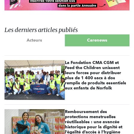
Les derniers articles publiés
Acteurs
Carenews
La Fondation CMA CGM et
Feed the Children unissent
leurs forces pour distribuer
plus de 1 400 sacs à dos
remplis de produits essentiels
aux enfants de Norfolk
Remboursement des
protections menstruelles
réutilisables : une avancée
historique pour la dignité et
l’égalité d’accès à l’hygiène