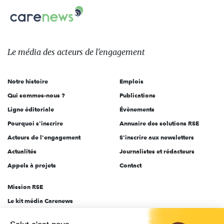
Carenews,
sur:
Le
média
des
Le média
des acteurs
de l'engagement
acteurs
de
Notre histoire
Emplois
l'engagement
Qui sommes-nous ?
Publications
Ligne éditoriale
Évènements
Pourquoi s'inscrire
Annuaire des solutions RSE
Acteurs de l'engagement
S'inscrire aux newsletters
Actualités
Journalistes et rédacteurs
Appels à projets
Contact
Mission RSE
Le kit média Carenews
Groupe AEF