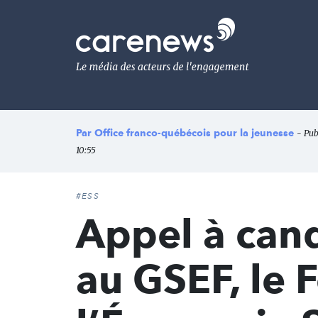
Aller
au
Carenews,
contenu
Le
principal
média
des
acteurs
de
l'engagement
Par
Office franco-québécois pour la jeunesse
- Pub
10:55
#ESS
Appel à cand
au GSEF, le