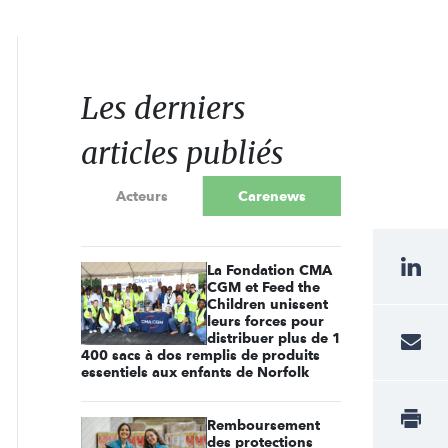
Les derniers
articles publiés
Acteurs
Carenews
La Fondation CMA
CGM et Feed the
Children unissent
leurs forces pour
distribuer plus de 1
400 sacs à dos remplis de produits
essentiels aux enfants de Norfolk
Remboursement
des protections