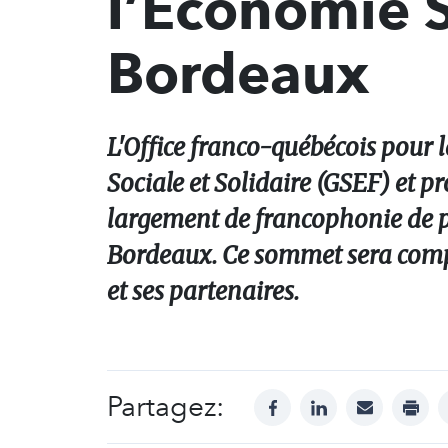
l’Économie S
Bordeaux
L'Office franco-québécois pour 
Sociale et Solidaire (GSEF) et p
largement de francophonie de pa
Bordeaux. Ce sommet sera comp
et ses partenaires.
Partagez:
facebook
linkedin
mail
print