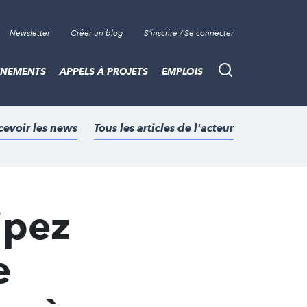
Newsletter
Créer un blog
S'inscrire / Se connecter
ÈNEMENTS
APPELS À PROJETS
EMPLOIS
Recherche
cevoir les news
Tous les articles de l'acteur
ipez
e