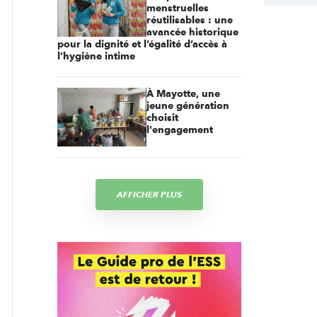
menstruelles
réutilisables : une
avancée historique
pour la dignité et l’égalité d’accès à
l’hygiène intime
À Mayotte, une
jeune génération
choisit
l'engagement
AFFICHER PLUS