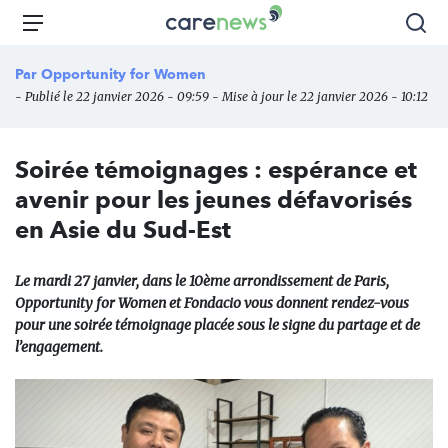
Aller
Carenews,
Menu
Rec
au
Le
contenu
média
Par
Opportunity for Women
principal
des
- Publié le 22 janvier 2026 - 09:59 - Mise à jour le 22 janvier 2026 - 10:12
acteurs
de
l'engagement
Soirée témoignages : espérance et
avenir pour les jeunes défavorisés
en Asie du Sud-Est
Le mardi 27 janvier, dans le 10ème arrondissement de Paris,
Opportunity for Women et Fondacio vous donnent rendez-vous
pour une soirée témoignage placée sous le signe du partage et de
l’engagement.