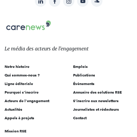
Suivez-
nous
Carenews,
sur:
Le
média
des
Le média
des acteurs
de l'engagement
acteurs
de
Notre histoire
Emplois
l'engagement
Qui sommes-nous ?
Publications
Ligne éditoriale
Évènements
Pourquoi s'inscrire
Annuaire des solutions RSE
Acteurs de l'engagement
S'inscrire aux newsletters
Actualités
Journalistes et rédacteurs
Appels à projets
Contact
Mission RSE