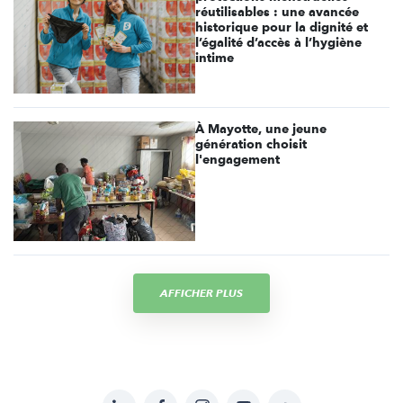
réutilisables : une avancée
historique pour la dignité et
l’égalité d’accès à l’hygiène
intime
À Mayotte, une jeune
génération choisit
l'engagement
AFFICHER PLUS
LinkedIn
Facebook
Instagram
YouTube
Soundcloud