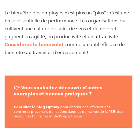
Le bien-être des employés n’est plus un “plus” : c’est une
base essentielle de performance. Les organisations qui
cultivent une culture de soin, de sens et de respect
gagnent en agilité, en productivité et en attractivité.
Considérez le bénévolat
comme un outil efficace de
bien-être au travail et d’engagement !
👉 Vous souhaitez découvrir d'autres
exemples et bonnes pratiques ?
Consultez le blog Optimy
pour obtenir des informations
concrètes provenant de leaders dans les domaines de la RSE, des
ressources humaines et de l'impact social.