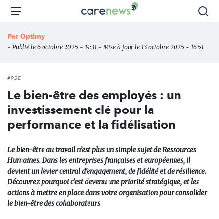
Aller
Carenews,
Menu
Rec
au
Le
contenu
média
Par
Optimy
principal
des
- Publié le 6 octobre 2025 - 14:31 - Mise à jour le 13 octobre 2025 - 16:51
acteurs
de
l'engagement
#RSE
Le bien-être des employés : un
investissement clé pour la
performance et la fidélisation
Le bien-être au travail n’est plus un simple sujet de Ressources
Humaines. Dans les entreprises françaises et européennes, il
devient un levier central d’engagement, de fidélité et de résilience.
Découvrez pourquoi c’est devenu une priorité stratégique, et les
actions à mettre en place dans votre organisation pour consolider
le bien-être des collaborateurs