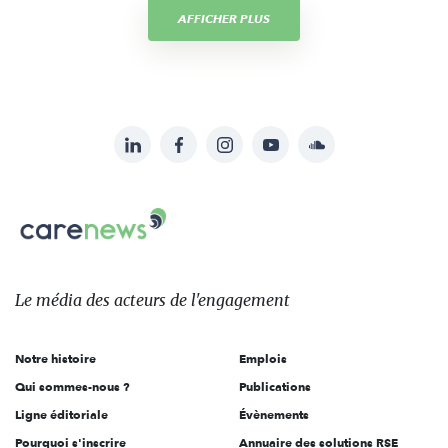
AFFICHER PLUS
LinkedIn
Facebook
Instagram
YouTube
Soundcloud
Suivez-
nous
Carenews,
sur:
Le
média
des
Le média
des acteurs
de l'engagement
acteurs
de
Notre histoire
Emplois
l'engagement
Qui sommes-nous ?
Publications
Ligne éditoriale
Évènements
Pourquoi s'inscrire
Annuaire des solutions RSE