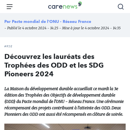
Aller
Carenews,
Menu
Rec
au
Le
contenu
média
Par
Pacte mondial de l'ONU - Réseau France
principal
des
- Publié le 4 octobre 2024 - 14:25 - Mise à jour le 4 octobre 2024 - 14:35
acteurs
de
l'engagement
#RSE
Découvrez les lauréats des
Trophées des ODD et les SDG
Pioneers 2024
La Maison du développement durable accueillait ce mardi la 3e
édition des Trophées des Objectifs de développement durable
(ODD) du Pacte mondial de l'ONU - Réseau France. Une cérémonie
récompensant des projets contribuant à l’atteinte des ODD. Deux
Pionniers des ODD ont aussi été récompensés en clôture de soirée.