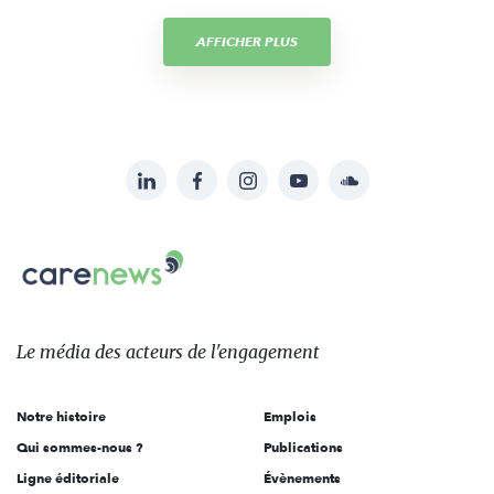
AFFICHER PLUS
LinkedIn
Facebook
Instagram
YouTube
Soundcloud
Suivez-
nous
Carenews,
sur:
Le
média
des
Le média
des acteurs
de l'engagement
acteurs
de
Notre histoire
Emplois
l'engagement
Qui sommes-nous ?
Publications
Ligne éditoriale
Évènements