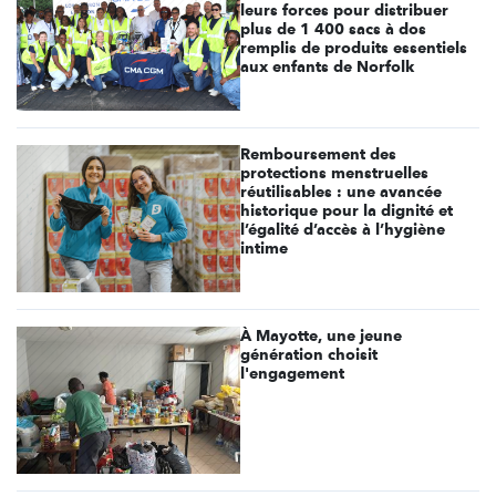
leurs forces pour distribuer
plus de 1 400 sacs à dos
remplis de produits essentiels
aux enfants de Norfolk
Remboursement des
protections menstruelles
réutilisables : une avancée
historique pour la dignité et
l’égalité d’accès à l’hygiène
intime
À Mayotte, une jeune
génération choisit
l'engagement