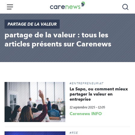
Aller
Carenews,
Menu
Rec
au
Le
contenu
média
PARTAGE DE LA VALEUR
principal
des
partage de la valeur : tous les
acteurs
de
articles présents sur Carenews
l'engagement
#ENTREPRENEURIAT
La Sapo, ou comment mieux
partager la valeur en
entreprise
12 septembre 2025 - 12:05
Carenews INFO
#RSE