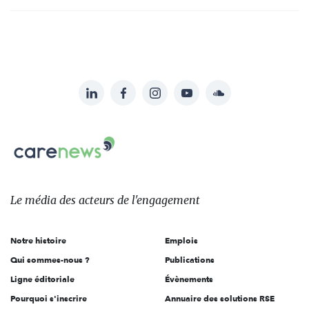
LinkedIn
Facebook
Instagram
YouTube
Soundcloud
Suivez-
nous
Carenews,
sur:
Le
média
des
Le média
des acteurs
de l'engagement
acteurs
de
Notre histoire
Emplois
l'engagement
Qui sommes-nous ?
Publications
Ligne éditoriale
Évènements
Pourquoi s'inscrire
Annuaire des solutions RSE