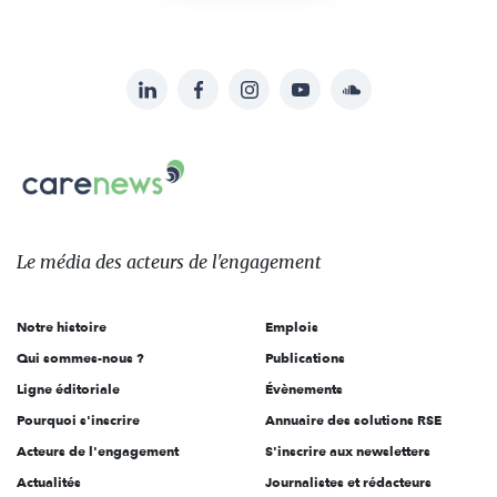
LinkedIn
Facebook
Instagram
YouTube
Soundcloud
Suivez-
nous
Carenews,
sur:
Le
média
des
Le média
des acteurs
de l'engagement
acteurs
de
Notre histoire
Emplois
l'engagement
Qui sommes-nous ?
Publications
Ligne éditoriale
Évènements
Pourquoi s'inscrire
Annuaire des solutions RSE
Acteurs de l'engagement
S'inscrire aux newsletters
Actualités
Journalistes et rédacteurs