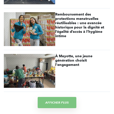
Remboursement des
protections menstruelles
réutilisables : une avancée
historique pour la dignité et
l’égalité d’accès à l’hygiène
intime
À Mayotte, une jeune
génération choisit
l'engagement
AFFICHER PLUS