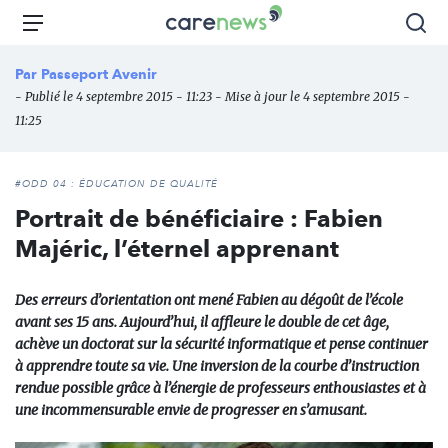
Aller
Carenews,
Menu
Rec
au
Le
contenu
média
Par
Passeport Avenir
principal
des
- Publié le 4 septembre 2015 - 11:23 - Mise à jour le 4 septembre 2015 -
acteurs
11:25
de
l'engagement
#ODD 04 : ÉDUCATION DE QUALITÉ
Portrait de bénéficiaire : Fabien
Majéric, l’éternel apprenant
Des erreurs d’orientation ont mené Fabien au dégoût de l’école
avant ses 15 ans. Aujourd’hui, il affleure le double de cet âge,
achève un doctorat sur la sécurité informatique et pense continuer
à apprendre toute sa vie. Une inversion de la courbe d’instruction
rendue possible grâce à l’énergie de professeurs enthousiastes et à
une incommensurable envie de progresser en s’amusant.