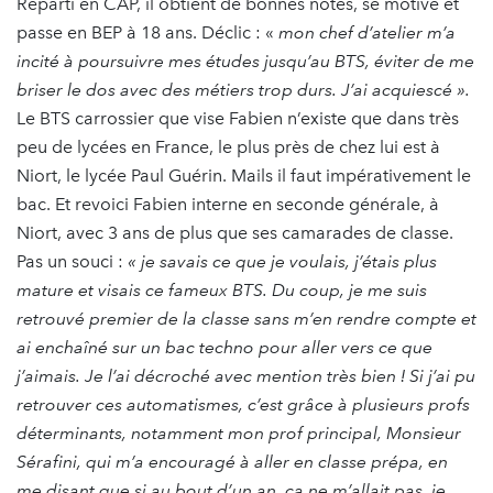
Reparti en CAP, il obtient de bonnes notes, se motive et
passe en BEP à 18 ans. Déclic : «
mon chef d’atelier m’a
incité à poursuivre mes études jusqu’au BTS, éviter de me
briser le dos avec des métiers trop durs. J’ai acquiescé ».
Le BTS carrossier que vise Fabien n’existe que dans très
peu de lycées en France, le plus près de chez lui est à
Niort, le lycée Paul Guérin. Mails il faut impérativement le
bac. Et revoici Fabien interne en seconde générale, à
Niort, avec 3 ans de plus que ses camarades de classe.
Pas un souci :
« je savais ce que je voulais, j’étais plus
mature et visais ce fameux BTS. Du coup, je me suis
retrouvé premier de la classe sans m’en rendre compte et
ai enchaîné sur un bac techno pour aller vers ce que
j’aimais. Je l’ai décroché avec mention très bien ! Si j’ai pu
retrouver ces automatismes, c’est grâce à plusieurs profs
déterminants, notamment mon prof principal, Monsieur
Sérafini, qui m’a encouragé à aller en classe prépa, en
me disant que si au bout d’un an, ça ne m’allait pas, je