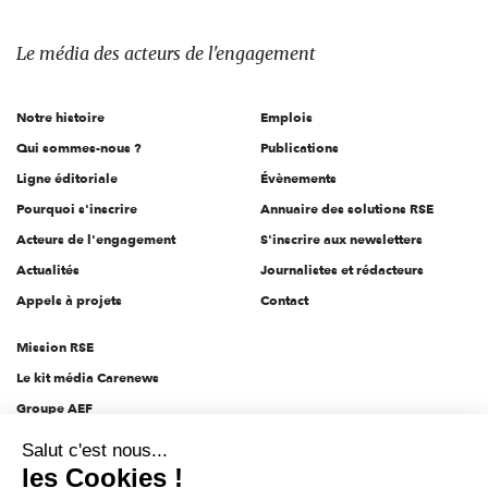
média
des
Le média
des acteurs
de l'engagement
acteurs
de
Notre histoire
Emplois
l'engagement
Qui sommes-nous ?
Publications
Ligne éditoriale
Évènements
Pourquoi s'inscrire
Annuaire des solutions RSE
Acteurs de l'engagement
S'inscrire aux newsletters
Actualités
Journalistes et rédacteurs
Appels à projets
Contact
Mission RSE
Le kit média Carenews
Groupe AEF
AEF info
Salut c'est nous...
Novethic
les Cookies !