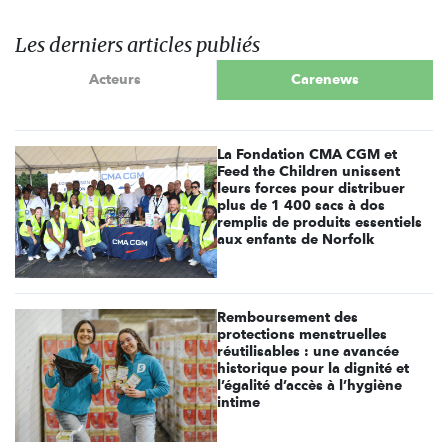
Les derniers articles publiés
Acteurs
Carenews
La Fondation CMA CGM et
Feed the Children unissent
leurs forces pour distribuer
plus de 1 400 sacs à dos
remplis de produits essentiels
aux enfants de Norfolk
Remboursement des
protections menstruelles
réutilisables : une avancée
historique pour la dignité et
l’égalité d’accès à l’hygiène
intime