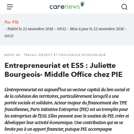
Aller
Carenews,
Menu
Rec
au
Le
contenu
média
Par
PIE
principal
des
- Publié le 22 novembre 2018 - 09:12 - Mise à jour le 22 novembre 2018 -
acteurs
09:37
de
l'engagement
#ODD 08 : TRAVAIL DÉCENT ET CROISSANCE ÉCONOMIQUE
Entrepreneuriat et ESS : Juliette
Bourgeois- Middle Office chez PIE
L'entrepreneuriat est aujourd'hui un vecteur capital du lien social et
de la cohésion des territoires, particulièrement lorsqu'il a une
portée sociale et solidaire. Acteur majeur du financement des TPE
franciliennes, Paris Initiative Entreprise (PIE) est un tremplin pour
les entreprises de l'ESS. Elles peuvent avec le soutien de PIE créer et
développer leur activité économique. Une contribution qui ne se
limite pas à un apport financier, puisque PIE accompagne