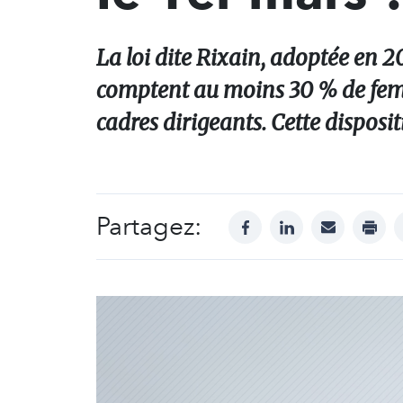
La loi dite Rixain, adoptée en 20
comptent au moins 30 % de femm
cadres dirigeants. Cette disposi
Partagez:
facebook
linkedin
mail
print