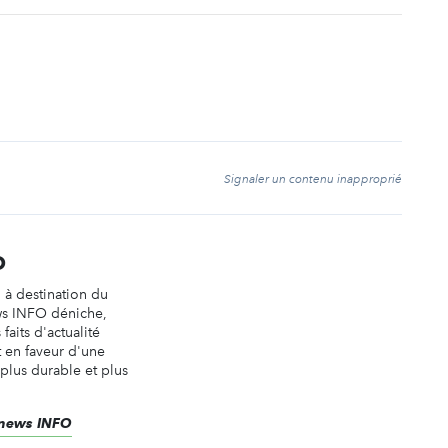
t
Signaler un contenu inapproprié
O
n à destination du
ws INFO déniche,
faits d'actualité
t en faveur d'une
 plus durable et plus
renews INFO