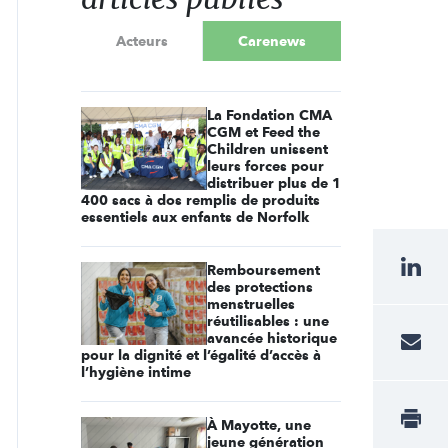
Acteurs
Carenews
La Fondation CMA
CGM et Feed the
Children unissent
leurs forces pour
distribuer plus de 1
400 sacs à dos remplis de produits
essentiels aux enfants de Norfolk
Remboursement
des protections
menstruelles
réutilisables : une
avancée historique
pour la dignité et l’égalité d’accès à
l’hygiène intime
À Mayotte, une
jeune génération