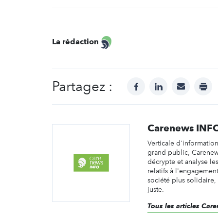
La rédaction
Partagez :
facebook
linkedin
mail
prin
Carenews INF
Verticale d'informatio
grand public, Carene
décrypte et analyse les 
relatifs à l'engagemen
société plus solidaire,
juste.
Tous les articles Ca