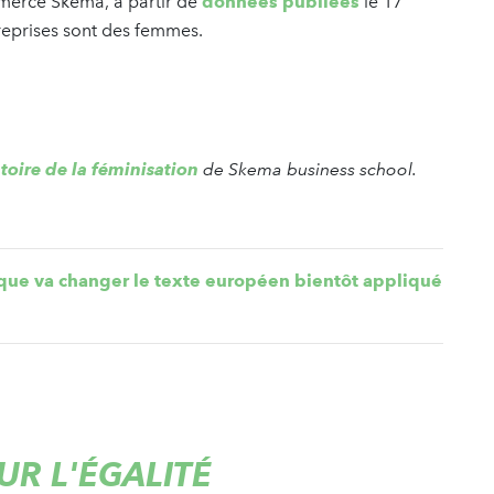
mmerce Skema, à partir de
données publiées
le 17
treprises sont des femmes.
oire de la féminisation
de Skema business school.
 que va changer le texte européen bientôt appliqué
UR L'ÉGALITÉ