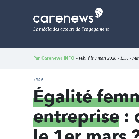
Aller
au
Carenews,
contenu
Le
principal
média
des
acteurs
de
l'engagement
Par
Carenews INFO
- Publié le 2 mars 2026 - 17:53 - Mis
#RSE
Égalité fe
entreprise
: 
le 1er mars 