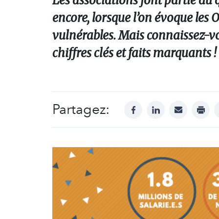
Les associations font partie du 
encore, lorsque l’on évoque les 
vulnérables. Mais connaissez-vo
chiffres clés et faits marquants !
Partagez:
facebook
linkedin
mail
print