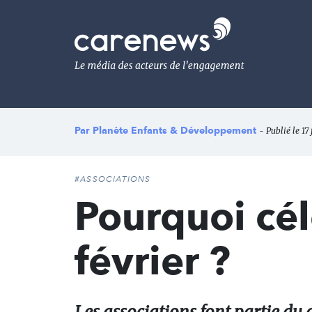
Aller
au
Carenews,
contenu
Le
principal
média
des
acteurs
de
l'engagement
Par
Planète Enfants & Développement
- Publié le 17
#ASSOCIATIONS
Pourquoi cél
février ?