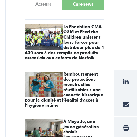
Acteurs
Carenews
La Fondation CMA
CGM et Feed the
Children unissent
leurs forces pour
distribuer plus de 1
400 sacs à dos remplis de produits
essentiels aux enfants de Norfolk
Remboursement
des protections
menstruelles
réutilisables : une
avancée historique
pour la dignité et l’égalité d’accès à
l’hygiène intime
À Mayotte, une
jeune génération
choisit