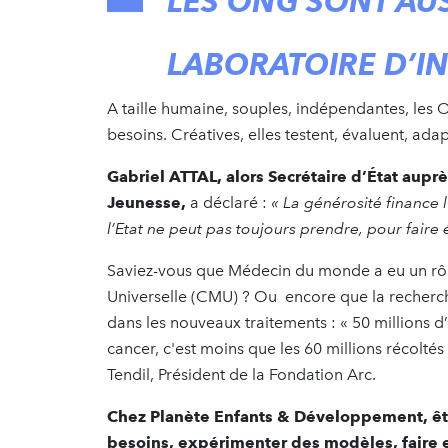
LES ONG SONT AUS
LABORATOIRE D’
A taille humaine, souples, indépendantes, les O
besoins. Créatives, elles testent, évaluent, ad
Gabriel ATTAL, alors Secrétaire d’État auprè
Jeunesse,
a déclaré :
« La générosité finance l
l’Etat ne peut pas toujours prendre, pour faire
Saviez-vous que Médecin du monde a eu un rôl
Universelle (CMU) ? Ou encore que la recherch
dans les nouveaux traitements : « 50 millions d
cancer, c'est moins que les 60 millions récoltés
Tendil, Président de la Fondation Arc.
Chez Planète Enfants & Développement, êtr
besoins, expérimenter des modèles, faire en 