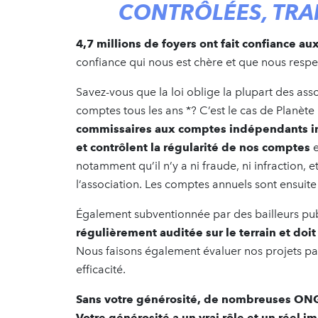
CONTRÔLÉES, TR
4,7 millions de foyers ont fait confiance au
confiance qui nous est chère et que nous respe
Savez-vous que la loi oblige la plupart des as
comptes tous les ans *? C’est le cas de Planè
commissaires aux comptes indépendants inv
et contrôlent la régularité de nos comptes
e
notamment qu’il n’y a ni fraude, ni infraction,
l’association. Les comptes annuels sont ensuite p
Également subventionnée par des bailleurs pub
régulièrement auditée sur le terrain et doit
Nous faisons également évaluer nos projets par
efficacité.
Sans votre générosité, de nombreuses ONG n’
Votre générosité a un vrai rôle et un réel 