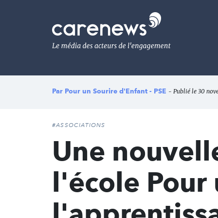
Aller
au
Carenews,
contenu
Le
principal
média
des
acteurs
de
l'engagement
Par
Pour un Sourire d'Enfant - PSE
- Publié le 30 nov
#ASSOCIATIONS
Une nouvell
l'école Pour 
l'apprentissa