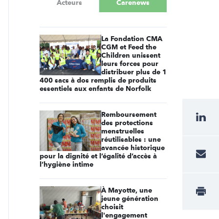
Acteurs
Carenews
La Fondation CMA
CGM et Feed the
Children unissent
leurs forces pour
distribuer plus de 1
400 sacs à dos remplis de produits
essentiels aux enfants de Norfolk
Remboursement
des protections
menstruelles
réutilisables : une
avancée historique
pour la dignité et l’égalité d’accès à
l’hygiène intime
À Mayotte, une
jeune génération
choisit
l'engagement