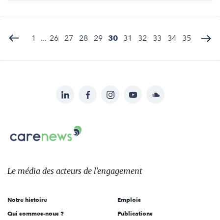
1
...
26
27
28
29
30
31
32
33
34
35
LinkedIn
Facebook
Instagram
YouTube
Soundcloud
Suivez-
nous
Carenews,
sur:
Le
média
des
Le média
des acteurs
de l'engagement
acteurs
de
Notre histoire
Emplois
l'engagement
Qui sommes-nous ?
Publications