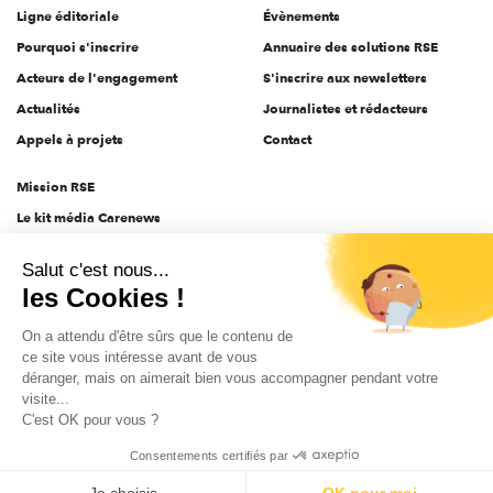
Ligne éditoriale
Évènements
Pourquoi s'inscrire
Annuaire des solutions RSE
Acteurs de l'engagement
S'inscrire aux newsletters
Actualités
Journalistes et rédacteurs
Appels à projets
Contact
Mission RSE
Le kit média Carenews
Groupe AEF
Salut c'est nous...
AEF info
les Cookies !
Novethic
On a attendu d'être sûrs que le contenu de
PRODURABLE
ce site vous intéresse avant de vous
Inclusiv Day
déranger, mais on aimerait bien vous accompagner pendant votre
visite...
C'est OK pour vous ?
CGV
Données personnelles
Mentions légales
2025-2026 Tout droits réservés
Consentements certifiés par