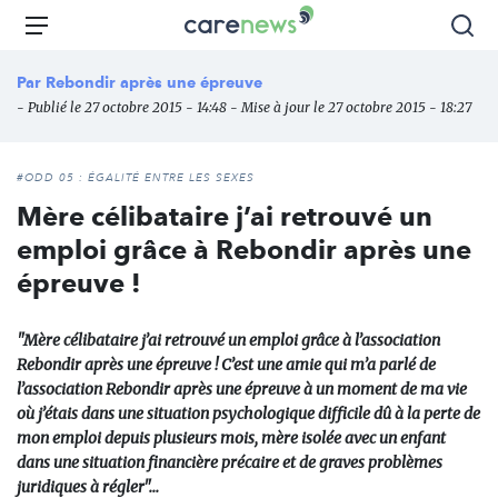
Aller
Carenews,
Menu
Rec
au
Le
contenu
média
Par
Rebondir après une épreuve
principal
des
- Publié le 27 octobre 2015 - 14:48 - Mise à jour le 27 octobre 2015 - 18:27
acteurs
de
l'engagement
#ODD 05 : ÉGALITÉ ENTRE LES SEXES
Mère célibataire j’ai retrouvé un
emploi grâce à Rebondir après une
épreuve !
"Mère célibataire j’ai retrouvé un emploi grâce à l’association
Rebondir après une épreuve ! C’est une amie qui m’a parlé de
l’association Rebondir après une épreuve à un moment de ma vie
où j’étais dans une situation psychologique difficile dû à la perte de
mon emploi depuis plusieurs mois, mère isolée avec un enfant
dans une situation financière précaire et de graves problèmes
juridiques à régler"...