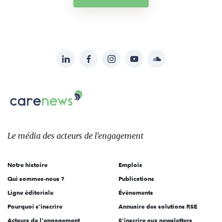
LinkedIn
Facebook
Instagram
YouTube
Soundcloud
Suivez-
nous
Carenews,
sur:
Le
média
des
Le média
des acteurs
de l'engagement
acteurs
de
Notre histoire
Emplois
l'engagement
Qui sommes-nous ?
Publications
Ligne éditoriale
Évènements
Pourquoi s'inscrire
Annuaire des solutions RSE
Acteurs de l'engagement
S'inscrire aux newsletters