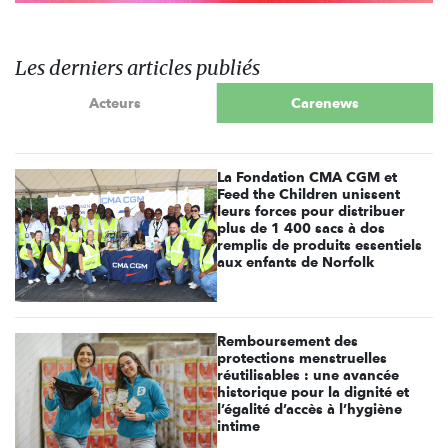
Les derniers articles publiés
Acteurs
Carenews
La Fondation CMA CGM et
Feed the Children unissent
leurs forces pour distribuer
plus de 1 400 sacs à dos
remplis de produits essentiels
aux enfants de Norfolk
Remboursement des
protections menstruelles
réutilisables : une avancée
historique pour la dignité et
l’égalité d’accès à l’hygiène
intime