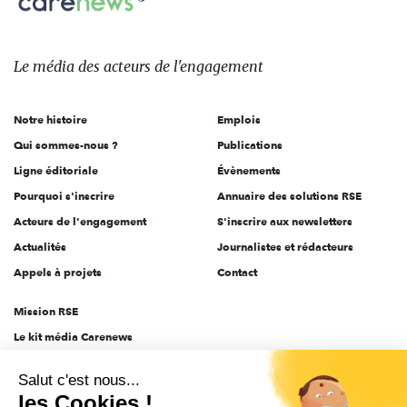
sur:
Le
média
des
Le média
des acteurs
de l'engagement
acteurs
de
Notre histoire
Emplois
l'engagement
Qui sommes-nous ?
Publications
Ligne éditoriale
Évènements
Pourquoi s'inscrire
Annuaire des solutions RSE
Acteurs de l'engagement
S'inscrire aux newsletters
Actualités
Journalistes et rédacteurs
Appels à projets
Contact
Mission RSE
Le kit média Carenews
Groupe AEF
Salut c'est nous...
AEF info
les Cookies !