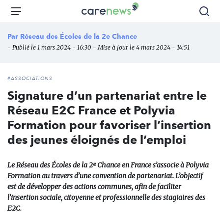
Aller
Carenews,
Menu
Rec
au
Le
contenu
média
Par
Réseau des Écoles de la 2e Chance
principal
des
- Publié le 1 mars 2024 - 16:30 - Mise à jour le 4 mars 2024 - 14:51
acteurs
de
l'engagement
#ASSOCIATIONS
Signature d’un partenariat entre le
Réseau E2C France et Polyvia
Formation pour favoriser l’insertion
des jeunes éloignés de l’emploi
Le Réseau des Écoles de la 2ᵉ Chance en France s’associe à Polyvia
Formation au travers d’une convention de partenariat. L’objectif
est de développer des actions communes, afin de faciliter
l’insertion sociale, citoyenne et professionnelle des stagiaires des
E2C.