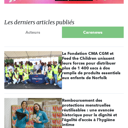
Les derniers articles publiés
Acteurs
Carenews
La Fondation CMA CGM et
Feed the Children unissent
leurs forces pour distribuer
plus de 1 400 sacs à dos
remplis de produits essentiels
aux enfants de Norfolk
Remboursement des
protections menstruelles
réutilisables : une avancée
historique pour la dignité et
l’égalité d’accès à l’hygiène
intime