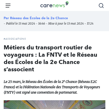
Aller
Carenews,
Menu
Rec
au
Le
contenu
média
Par
Réseau des Écoles de la 2e Chance
principal
des
- Publié le 13 mai 2024 - 16:46 - Mise à jour le 13 mai 2024 - 17:24
acteurs
de
l'engagement
#ASSOCIATIONS
Métiers du transport routier de
voyageurs : La FNTV et le Réseau
des Écoles de la 2e Chance
s’associent
e
Le 25 mars, le Réseau des Écoles de la 2
Chance (Réseau E2C
France) et la Fédération Nationale des Transports de Voyageurs
(FNTV) ont signé une convention de partenariat.