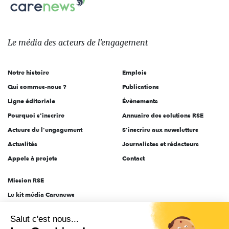
Carenews,
sur:
Le
média
des
Le média
des acteurs
de l'engagement
acteurs
de
Notre histoire
Emplois
l'engagement
Qui sommes-nous ?
Publications
Ligne éditoriale
Évènements
Pourquoi s'inscrire
Annuaire des solutions RSE
Acteurs de l'engagement
S'inscrire aux newsletters
Actualités
Journalistes et rédacteurs
Appels à projets
Contact
Mission RSE
Le kit média Carenews
Groupe AEF
Salut c'est nous...
AEF info