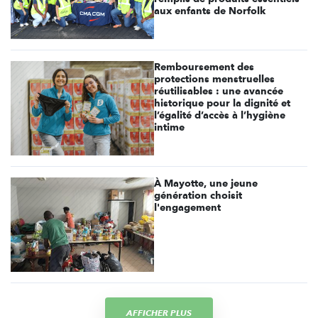
aux enfants de Norfolk
Remboursement des
protections menstruelles
réutilisables : une avancée
historique pour la dignité et
l’égalité d’accès à l’hygiène
intime
À Mayotte, une jeune
génération choisit
l'engagement
AFFICHER PLUS