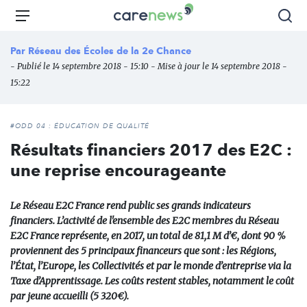
Aller
Carenews,
Menu
Rec
au
Le
contenu
média
Par
Réseau des Écoles de la 2e Chance
principal
des
- Publié le 14 septembre 2018 - 15:10 - Mise à jour le 14 septembre 2018 -
acteurs
15:22
de
l'engagement
#ODD 04 : ÉDUCATION DE QUALITÉ
Résultats financiers 2017 des E2C :
une reprise encourageante
Le Réseau E2C France rend public ses grands indicateurs
financiers. L’activité de l'ensemble des E2C membres du Réseau
E2C France représente, en 2017, un total de 81,1 M d’€, dont 90 %
proviennent des 5 principaux financeurs que sont : les Régions,
l’État, l’Europe, les Collectivités et par le monde d’entreprise via la
Taxe d’Apprentissage. Les coûts restent stables, notamment le coût
par jeune accueilli (5 320€).