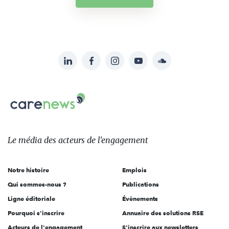
LinkedIn
Facebook
Instagram
YouTube
Soundcloud
Suivez-
nous
Carenews,
sur:
Le
média
des
Le média
des acteurs
de l'engagement
acteurs
de
Notre histoire
Emplois
l'engagement
Qui sommes-nous ?
Publications
Ligne éditoriale
Évènements
Pourquoi s'inscrire
Annuaire des solutions RSE
Acteurs de l'engagement
S'inscrire aux newsletters