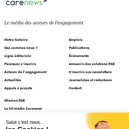
sur:
Le
média
des
Le média
des acteurs
de l'engagement
acteurs
de
Notre histoire
Emplois
l'engagement
Qui sommes-nous ?
Publications
Ligne éditoriale
Évènements
Pourquoi s'inscrire
Annuaire des solutions RSE
Acteurs de l'engagement
S'inscrire aux newsletters
Actualités
Journalistes et rédacteurs
Appels à projets
Contact
Mission RSE
Le kit média Carenews
Groupe AEF
Salut c'est nous...
AEF info