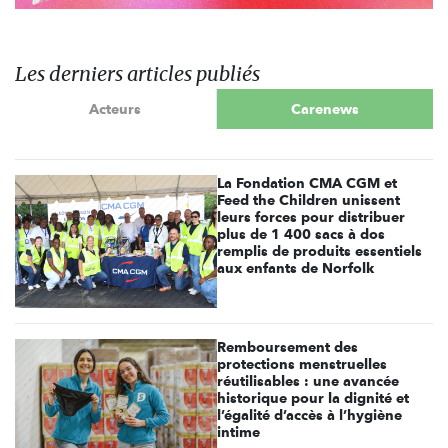
Les derniers articles publiés
Acteurs
Carenews
La Fondation CMA CGM et
Feed the Children unissent
leurs forces pour distribuer
plus de 1 400 sacs à dos
remplis de produits essentiels
aux enfants de Norfolk
Remboursement des
protections menstruelles
réutilisables : une avancée
historique pour la dignité et
l’égalité d’accès à l’hygiène
intime