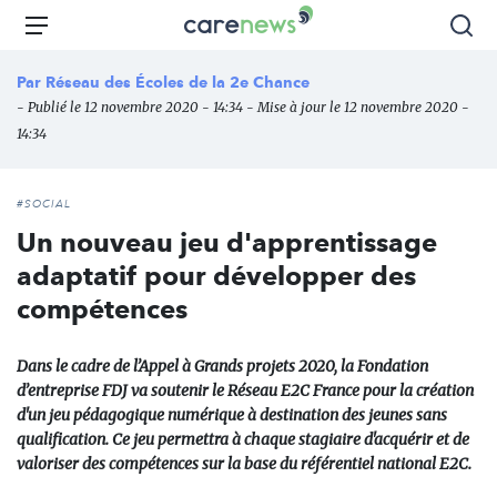
Aller
Carenews,
Menu
Rec
au
Le
contenu
média
Par
Réseau des Écoles de la 2e Chance
principal
des
- Publié le 12 novembre 2020 - 14:34 - Mise à jour le 12 novembre 2020 -
acteurs
14:34
de
l'engagement
#SOCIAL
Un nouveau jeu d'apprentissage
adaptatif pour développer des
compétences
Dans le cadre de l’Appel à Grands projets 2020, la Fondation
d’entreprise FDJ va soutenir le Réseau E2C France pour la création
d'un jeu pédagogique numérique à destination des jeunes sans
qualification. Ce jeu permettra à chaque stagiaire d'acquérir et de
valoriser des compétences sur la base du référentiel national E2C.