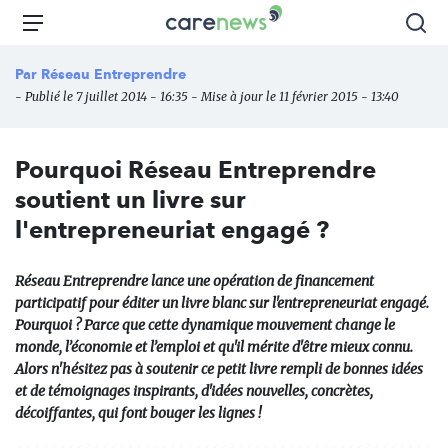
Aller
Carenews,
Menu
Rec
au
Le
contenu
média
Par
Réseau Entreprendre
principal
des
- Publié le 7 juillet 2014 - 16:35 - Mise à jour le 11 février 2015 - 13:40
acteurs
de
l'engagement
Pourquoi Réseau Entreprendre
soutient un livre sur
l'entrepreneuriat engagé ?
Réseau Entreprendre lance une opération de financement
participatif pour éditer un livre blanc sur l'entrepreneuriat engagé.
Pourquoi ? Parce que cette dynamique mouvement change le
monde, l’économie et l’emploi et qu'il mérite d'être mieux connu.
Alors n'hésitez pas à soutenir ce petit livre rempli de bonnes idées
et de témoignages inspirants, d'idées nouvelles, concrètes,
décoiffantes, qui font bouger les lignes !