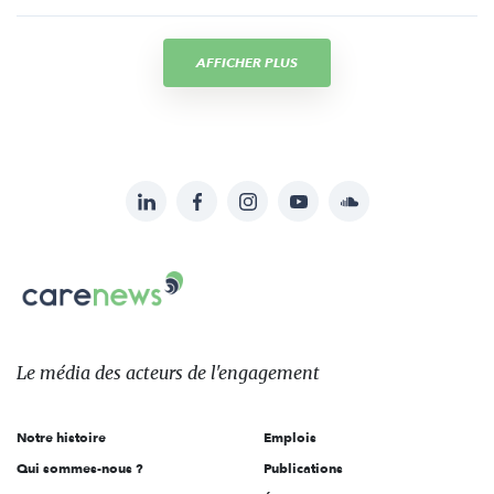
AFFICHER PLUS
LinkedIn
Facebook
Instagram
YouTube
Soundcloud
Suivez-
nous
Carenews,
sur:
Le
média
des
Le média
des acteurs
de l'engagement
acteurs
de
Notre histoire
Emplois
l'engagement
Qui sommes-nous ?
Publications