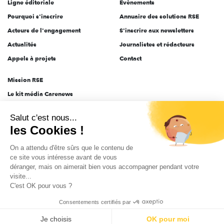
Ligne éditoriale
Évènements
Pourquoi s'inscrire
Annuaire des solutions RSE
Acteurs de l'engagement
S'inscrire aux newsletters
Actualités
Journalistes et rédacteurs
Appels à projets
Contact
Mission RSE
Le kit média Carenews
Groupe AEF
Salut c'est nous...
AEF info
les Cookies !
Novethic
On a attendu d'être sûrs que le contenu de
PRODURABLE
ce site vous intéresse avant de vous
Inclusiv Day
déranger, mais on aimerait bien vous accompagner pendant votre
visite...
C'est OK pour vous ?
CGV
Données personnelles
Mentions légales
2025-2026 Tout droits réservés
Consentements certifiés par
Je choisis
OK pour moi