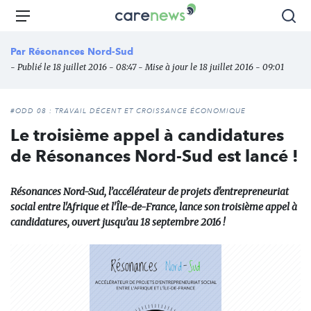
Aller
Carenews,
Menu
Rec
au
Le
contenu
média
Par
Résonances Nord-Sud
principal
des
- Publié le 18 juillet 2016 - 08:47 - Mise à jour le 18 juillet 2016 - 09:01
acteurs
de
l'engagement
#ODD 08 : TRAVAIL DÉCENT ET CROISSANCE ÉCONOMIQUE
Le troisième appel à candidatures
de Résonances Nord-Sud est lancé !
Résonances Nord-Sud, l’accélérateur de projets d'entrepreneuriat
social entre l'Afrique et l'Île-de-France, lance son troisième appel à
candidatures, ouvert jusqu’au 18 septembre 2016 !