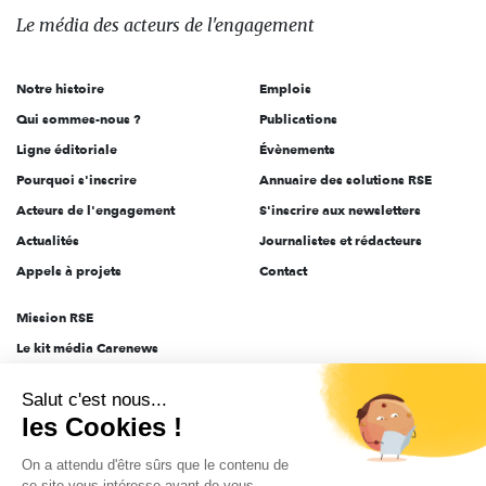
des
Le média
des acteurs
de l'engagement
acteurs
de
Notre histoire
Emplois
l'engagement
Qui sommes-nous ?
Publications
Ligne éditoriale
Évènements
Pourquoi s'inscrire
Annuaire des solutions RSE
Acteurs de l'engagement
S'inscrire aux newsletters
Actualités
Journalistes et rédacteurs
Appels à projets
Contact
Mission RSE
Le kit média Carenews
Groupe AEF
Salut c'est nous...
AEF info
les Cookies !
Novethic
On a attendu d'être sûrs que le contenu de
PRODURABLE
ce site vous intéresse avant de vous