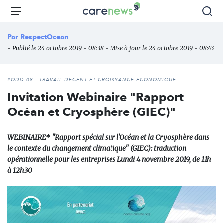
Aller
Carenews,
Menu
Rec
au
Le
contenu
média
Par
RespectOcean
principal
des
- Publié le 24 octobre 2019 - 08:38 - Mise à jour le 24 octobre 2019 - 08:43
acteurs
de
l'engagement
#ODD 08 : TRAVAIL DÉCENT ET CROISSANCE ÉCONOMIQUE
Invitation Webinaire "Rapport
Océan et Cryosphère (GIEC)"
WEBINAIRE* "Rapport spécial sur l'Océan et la Cryosphère dans
le contexte du changement climatique" (GIEC): traduction
opérationnelle pour les entreprises Lundi 4 novembre 2019, de 11h
à 12h30