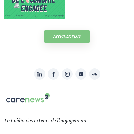
AFFICHER PLUS
LinkedIn
Facebook
Instagram
YouTube
Soundcloud
Suivez-
nous
Carenews,
sur:
Le
média
des
Le média
des acteurs
de l'engagement
acteurs
de