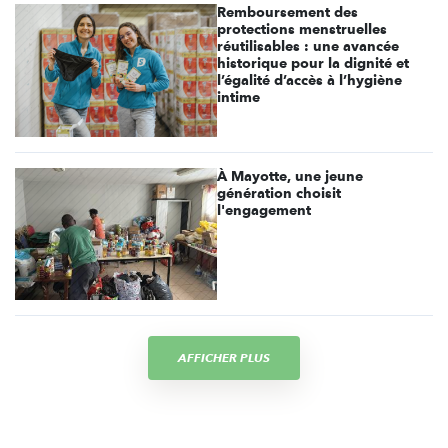
Remboursement des
protections menstruelles
réutilisables : une avancée
historique pour la dignité et
l’égalité d’accès à l’hygiène
intime
À Mayotte, une jeune
génération choisit
l'engagement
AFFICHER PLUS