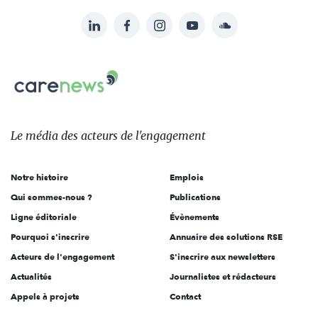
LinkedIn
Facebook
Instagram
YouTube
Soundcloud
Suivez-
nous
Carenews,
sur:
Le
média
des
Le média
des acteurs
de l'engagement
acteurs
de
Notre histoire
Emplois
l'engagement
Qui sommes-nous ?
Publications
Ligne éditoriale
Évènements
Pourquoi s'inscrire
Annuaire des solutions RSE
Acteurs de l'engagement
S'inscrire aux newsletters
Actualités
Journalistes et rédacteurs
Appels à projets
Contact