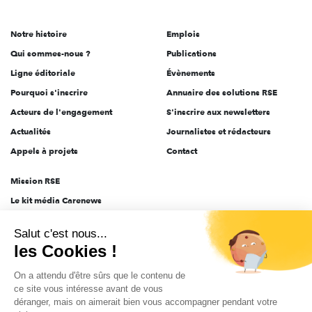
acteurs
de
Notre histoire
Emplois
l'engagement
Qui sommes-nous ?
Publications
Ligne éditoriale
Évènements
Pourquoi s'inscrire
Annuaire des solutions RSE
Acteurs de l'engagement
S'inscrire aux newsletters
Actualités
Journalistes et rédacteurs
Appels à projets
Contact
Mission RSE
Le kit média Carenews
Groupe AEF
Salut c'est nous...
AEF info
les Cookies !
Novethic
On a attendu d'être sûrs que le contenu de
PRODURABLE
ce site vous intéresse avant de vous
Inclusiv Day
déranger, mais on aimerait bien vous accompagner pendant votre