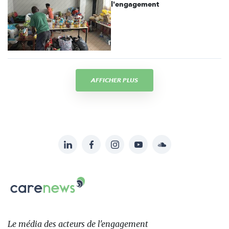
l'engagement
AFFICHER PLUS
LinkedIn
Facebook
Instagram
YouTube
Soundcloud
Suivez-
nous
Carenews,
sur:
Le
média
des
Le média
des acteurs
de l'engagement