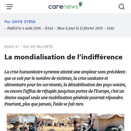
Aller
Carenews,
Menu
Rec
au
Le
contenu
média
Par
SAVE SYRIA
principal
des
- Publié le 4 août 2014 - 03:42 - Mise à jour le 11 février 2015 - 13:45
acteurs
de
l'engagement
#ODD 01 : PAS DE PAUVRETÉ
La mondialisation de l’indifférence
La crise humanitaire syrienne atteint une ampleur sans précédent :
que ce soit par le nombre de victimes, la crise sanitaire et
alimentaire pour les survivants, la déstabilisation des pays voisins,
ou encore l’afflux de réfugiés jusqu’aux portes de l’Europe, c’est un
drame auquel seule une mobilisation générale pourrait répondre.
Pourtant, plus que jamais, l’aide se fait rare.