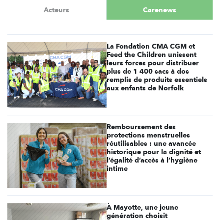
Acteurs
Carenews
La Fondation CMA CGM et
Feed the Children unissent
leurs forces pour distribuer
plus de 1 400 sacs à dos
remplis de produits essentiels
aux enfants de Norfolk
Remboursement des
protections menstruelles
réutilisables : une avancée
historique pour la dignité et
l’égalité d’accès à l’hygiène
intime
À Mayotte, une jeune
génération choisit