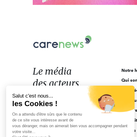
Carenews,
Le
média
des
acteurs
Le média
Notre h
de
des acteurs
Qui so
l'engagement
Ligne é
de l'engagement
Salut c'est nous...
Pourquo
les Cookies !
Acteur
On a attendu d'être sûrs que le contenu
de ce site vous intéresse avant de
Actuali
vous déranger, mais on aimerait bien vous accompagner pendant
Appels 
votre visite...