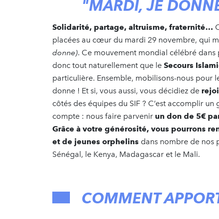
"MARDI, JE DONNE
Solidarité, partage, altruisme, fraternité…
C
placées au cœur du mardi 29 novembre, qui m
donne)
. Ce mouvement mondial célébré dans pl
donc tout naturellement que le
Secours Islami
particulière. Ensemble, mobilisons-nous pour l
donne ! Et si, vous aussi, vous décidiez de
rejo
côtés des équipes du SIF ? C’est accomplir un 
compte : nous faire parvenir
un don de 5€ pa
Grâce à votre générosité, vous pourrons r
et de jeunes orphelins
dans nombre de nos pays
Sénégal, le Kenya, Madagascar et le Mali.
COMMENT APPORTE