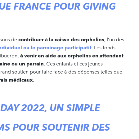
UE FRANCE POUR GIVING
osons de
contribuer à la caisse des orphelins
, l’un des
ndividuel ou le parrainage participatif
. Les fonds
ribueront
à venir en aide aux orphelins en attendant
aine ou un parrain
. Ces enfants et ces jeunes
grand soutien pour faire face à des dépenses telles que
frais médicaux
.
DAY 2022, UN SIMPLE
SMS POUR SOUTENIR DES