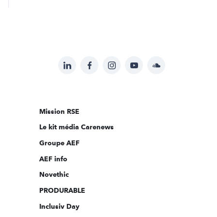
LinkedIn
Facebook
Instagram
YouTube
Soundcloud
Suivez-
nous
sur:
Mission RSE
Le kit média Carenews
Groupe AEF
AEF info
Novethic
PRODURABLE
Inclusiv Day