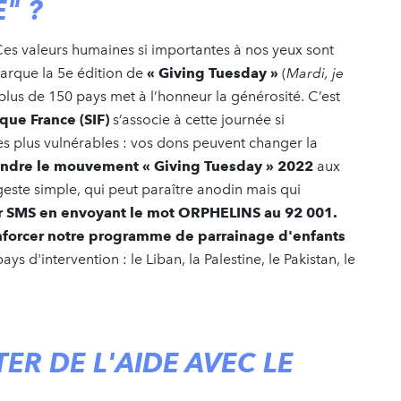
" ?
es valeurs humaines si importantes à nos yeux sont
arque la 5e édition de
« Giving Tuesday »
(
Mardi, je
us de 150 pays met à l’honneur la générosité. C’est
que France (SIF)
s’associe à cette journée si
es plus vulnérables : vos dons peuvent changer la
indre le mouvement « Giving Tuesday » 2022
aux
geste simple, qui peut paraître anodin mais qui
r SMS en envoyant le mot ORPHELINS au 92 001.
enforcer notre programme de parrainage d'enfants
 d'intervention : le Liban, la Palestine, le Pakistan, le
R DE L'AIDE AVEC LE