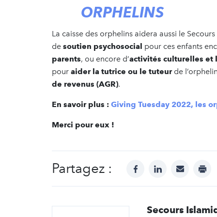
ORPHELINS
La caisse des orphelins aidera aussi le Secours
de
soutien psychosocial
pour ces enfants en
parents
, ou encore d’
activités culturelles et
pour
aider la tutrice ou le tuteur
de l’orpheli
de revenus (AGR)
.
En savoir plus :
Giving Tuesday 2022, les o
Merci pour eux !
Partagez :
facebook
linkedin
mail
prin
Secours Islami