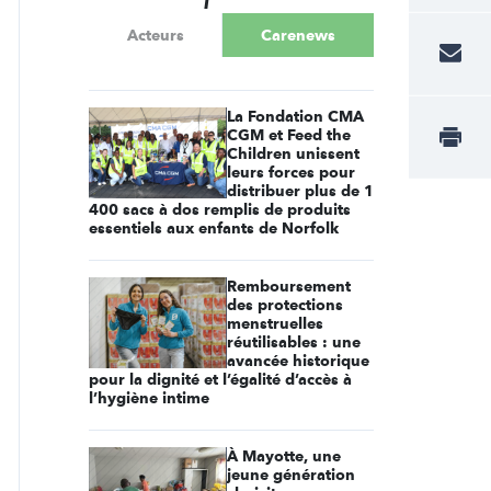
Acteurs
Carenews
La Fondation CMA
CGM et Feed the
Children unissent
leurs forces pour
distribuer plus de 1
400 sacs à dos remplis de produits
essentiels aux enfants de Norfolk
Remboursement
des protections
menstruelles
réutilisables : une
avancée historique
pour la dignité et l’égalité d’accès à
l’hygiène intime
À Mayotte, une
jeune génération