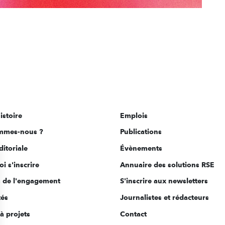
istoire
Emplois
mmes-nous ?
Publications
ditoriale
Évènements
i s'inscrire
Annuaire des solutions RSE
s de l'engagement
S'inscrire aux newsletters
tés
Journalistes et rédacteurs
à projets
Contact