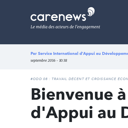
Aller
au
Carenews,
contenu
Le
principal
média
des
acteurs
de
l'engagement
Par
Service International d'Appui au Développem
septembre 2016 - 10:38
#ODD 08 : TRAVAIL DÉCENT ET CROISSANCE ÉC
Bienvenue à 
d'Appui au