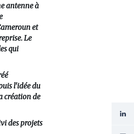
une antenne à
e
 Cameroun et
eprise. Le
les qui
réé
puis l'idée du
la création de
vi des projets