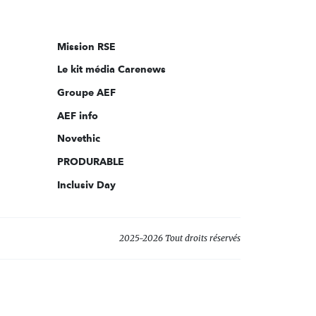
nous
sur:
Mission RSE
Le kit média Carenews
Groupe AEF
AEF info
Novethic
PRODURABLE
Inclusiv Day
2025-2026 Tout droits réservés
s réglementations. Personnalisez vos préférences pour contrôler