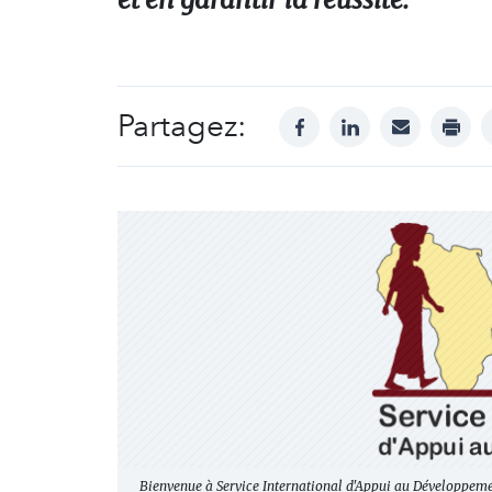
Partagez:
facebook
linkedin
mail
print
Bienvenue à Service International d'Appui au Développem