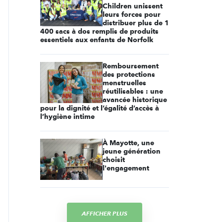
Children unissent
leurs forces pour
distribuer plus de 1
400 sacs à dos remplis de produits
essentiels aux enfants de Norfolk
Remboursement
des protections
menstruelles
réutilisables : une
avancée historique
pour la dignité et l’égalité d’accès à
l’hygiène intime
À Mayotte, une
jeune génération
choisit
l'engagement
AFFICHER PLUS