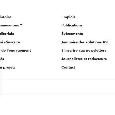
istoire
Emplois
mmes-nous ?
Publications
ditoriale
Évènements
i s'inscrire
Annuaire des solutions RSE
s de l'engagement
S'inscrire aux newsletters
tés
Journalistes et rédacteurs
à projets
Contact
s Options
ètres de confidentialité, en garantissant la conformité avec le