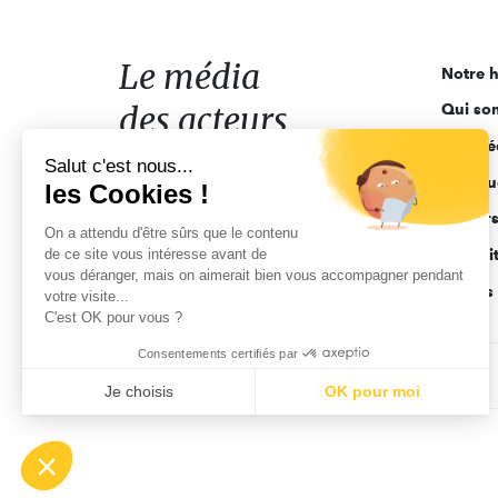
média
des
acteurs
Le média
Notre h
de
des acteurs
Qui so
l'engagement
Ligne é
de l'engagement
Salut c'est nous...
Pourquo
les Cookies !
Acteur
On a attendu d'être sûrs que le contenu
de ce site vous intéresse avant de
Actuali
vous déranger, mais on aimerait bien vous accompagner pendant
Appels 
votre visite...
C'est OK pour vous ?
Consentements certifiés par
CGV
Données personnelles
Mentions légales
Je choisis
OK pour moi
Axeptio consent
Plateforme de Gestion du Consentement : Personnalisez vo
Notre plateforme vous permet d'adapter et de gérer vos param