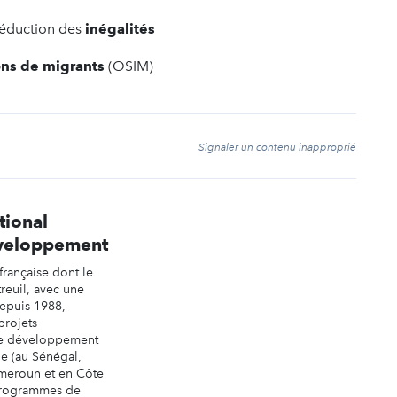
réduction des
inégalités
ons de migrants
(OSIM)
t
Signaler un contenu inapproprié
tional
veloppement
rançaise dont le
reuil, avec une
epuis 1988,
projets
 de développement
e (au Sénégal,
ameroun et en Côte
 programmes de