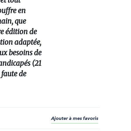
et tout
ouffre en
main, que
re édition de
tion adaptée,
aux besoins de
handicapés (21
 faute de
Ajouter à mes favoris