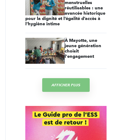
menstruelles
réutilisables : une
avancée historique
pour la dignité et l’égalité d’accès à
l’hygiène intime
À Mayotte, une
jeune génération
choisit
l'engagement
AFFICHER PLUS