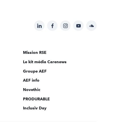
LinkedIn
Facebook
Instagram
YouTube
Soundcloud
Suivez-
nous
sur:
Mission RSE
Le kit média Carenews
Groupe AEF
AEF info
Novethic
PRODURABLE
Inclusiv Day