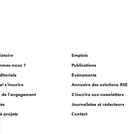
istoire
Emplois
mmes-nous ?
Publications
ditoriale
Évènements
i s'inscrire
Annuaire des solutions RSE
s de l'engagement
S'inscrire aux newsletters
tés
Journalistes et rédacteurs
à projets
Contact