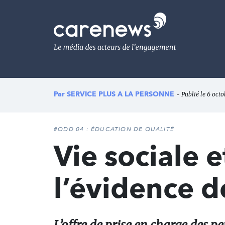
Aller
au
Carenews,
contenu
Le
principal
média
des
acteurs
de
l'engagement
Par
SERVICE PLUS A LA PERSONNE
- Publié le 6 octo
#ODD 04 : ÉDUCATION DE QUALITÉ
Vie sociale 
l’évidence d