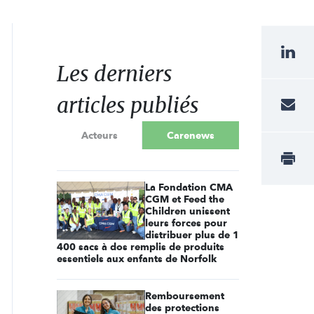
Les derniers
articles publiés
Acteurs
Carenews
La Fondation CMA
CGM et Feed the
Children unissent
leurs forces pour
distribuer plus de 1
400 sacs à dos remplis de produits
essentiels aux enfants de Norfolk
Remboursement
des protections