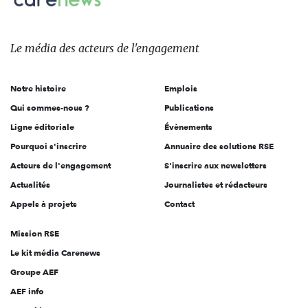
sur:
Le
média
des
Le média
des acteurs
de l'engagement
acteurs
de
Notre histoire
Emplois
l'engagement
Qui sommes-nous ?
Publications
Ligne éditoriale
Évènements
Pourquoi s'inscrire
Annuaire des solutions RSE
Acteurs de l'engagement
S'inscrire aux newsletters
Actualités
Journalistes et rédacteurs
Appels à projets
Contact
Mission RSE
Le kit média Carenews
Groupe AEF
AEF info