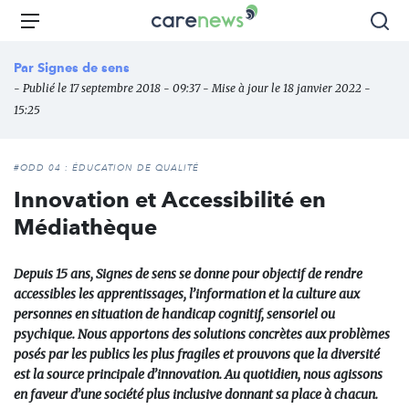
Aller
Carenews,
Menu
Rec
au
Le
contenu
média
Par
Signes de sens
principal
des
- Publié le 17 septembre 2018 - 09:37 - Mise à jour le 18 janvier 2022 -
acteurs
15:25
de
l'engagement
#ODD 04 : ÉDUCATION DE QUALITÉ
Innovation et Accessibilité en
Médiathèque
Depuis 15 ans, Signes de sens se donne pour objectif de rendre
accessibles les apprentissages, l’information et la culture aux
personnes en situation de handicap cognitif, sensoriel ou
psychique. Nous apportons des solutions concrètes aux problèmes
posés par les publics les plus fragiles et prouvons que la diversité
est la source principale d’innovation. Au quotidien, nous agissons
en faveur d’une société plus inclusive donnant sa place à chacun.