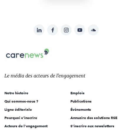
LinkedIn
Facebook
Instagram
YouTube
Soundcloud
Suivez-
nous
Carenews,
sur:
Le
média
des
Le média
des acteurs
de l'engagement
acteurs
de
Notre histoire
Emplois
l'engagement
Qui sommes-nous ?
Publications
Ligne éditoriale
Évènements
Pourquoi s'inscrire
Annuaire des solutions RSE
Acteurs de l'engagement
S'inscrire aux newsletters