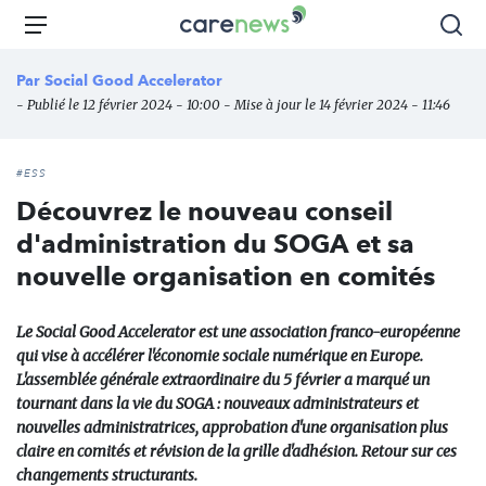
Aller
Carenews,
Menu
Rec
au
Le
contenu
média
Par
Social Good Accelerator
principal
des
- Publié le 12 février 2024 - 10:00 - Mise à jour le 14 février 2024 - 11:46
acteurs
de
l'engagement
#ESS
Découvrez le nouveau conseil
d'administration du SOGA et sa
nouvelle organisation en comités
Le Social Good Accelerator est une association franco-européenne
qui vise à accélérer l'économie sociale numérique en Europe.
L'assemblée générale extraordinaire du 5 février a marqué un
tournant dans la vie du SOGA : nouveaux administrateurs et
nouvelles administratrices, approbation d'une organisation plus
claire en comités et révision de la grille d'adhésion. Retour sur ces
changements structurants.