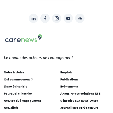
LinkedIn
Facebook
Instagram
YouTube
Soundcloud
Suivez-
nous
Carenews,
sur:
Le
média
des
Le média
des acteurs
de l'engagement
acteurs
de
Notre histoire
Emplois
l'engagement
Qui sommes-nous ?
Publications
Ligne éditoriale
Évènements
Pourquoi s'inscrire
Annuaire des solutions RSE
Acteurs de l'engagement
S'inscrire aux newsletters
Actualités
Journalistes et rédacteurs