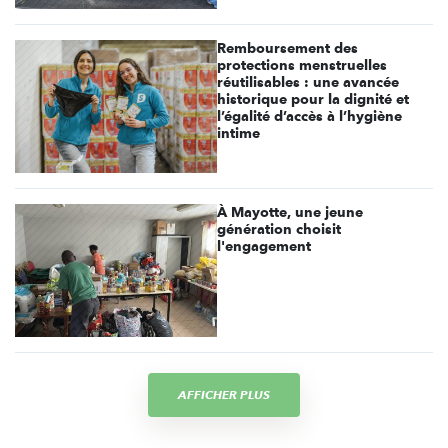
Remboursement des
protections menstruelles
réutilisables : une avancée
historique pour la dignité et
l’égalité d’accès à l’hygiène
intime
À Mayotte, une jeune
génération choisit
l'engagement
AFFICHER PLUS