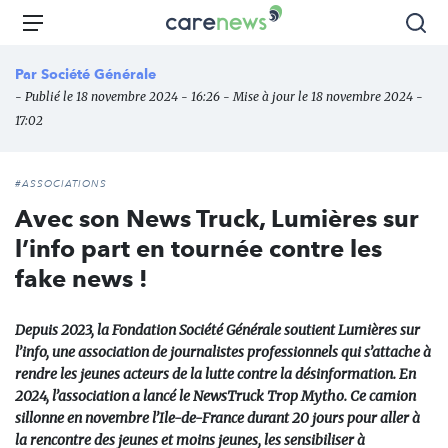
Aller
Carenews,
Menu
Rec
au
Le
contenu
média
Par
Société Générale
principal
des
- Publié le 18 novembre 2024 - 16:26 - Mise à jour le 18 novembre 2024 -
acteurs
17:02
de
l'engagement
#ASSOCIATIONS
Avec son News Truck, Lumières sur
l’info part en tournée contre les
fake news !
Depuis 2023, la Fondation Société Générale soutient Lumières sur
l’info, une association de journalistes professionnels qui s’attache à
rendre les jeunes acteurs de la lutte contre la désinformation. En
2024, l’association a lancé le NewsTruck Trop Mytho. Ce camion
sillonne en novembre l’Ile-de-France durant 20 jours pour aller à
la rencontre des jeunes et moins jeunes, les sensibiliser à