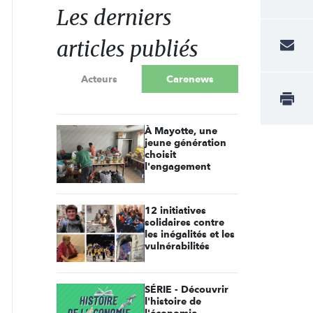
Les derniers
articles publiés
Acteurs
Carenews
À Mayotte, une
jeune génération
choisit
l'engagement
12 initiatives
solidaires contre
les inégalités et les
vulnérabilités
SÉRIE - Découvrir
l'histoire de