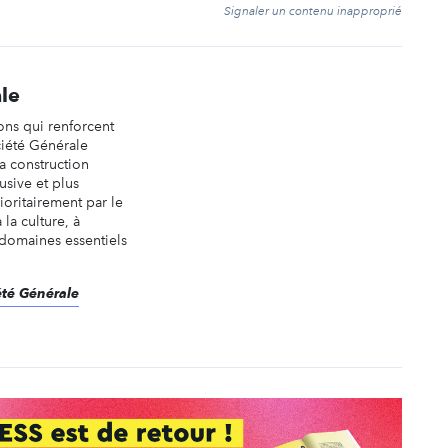
t
Signaler un contenu inapproprié
le
ions qui renforcent
ciété Générale
la construction
usive et plus
ioritairement par le
 la culture, à
 domaines essentiels
été Générale