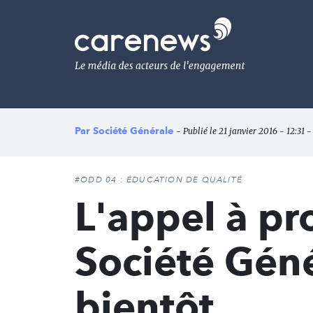
Aller
au
Carenews,
contenu
Le
principal
média
des
acteurs
de
l'engagement
Par
Société Générale
- Publié le 21 janvier 2016 - 12:31 -
#ODD 04 : ÉDUCATION DE QUALITÉ
L'appel à pr
Société Géné
bientôt