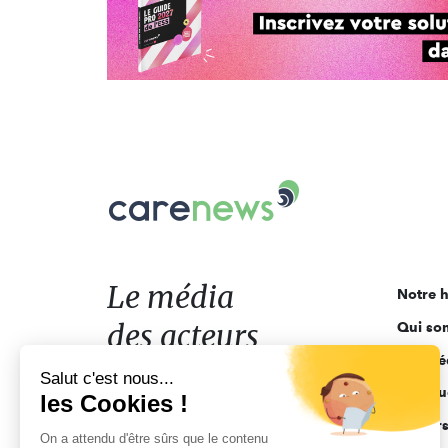
Carenews,
Le
média
des
acteurs
Le média
Notre h
de
des acteurs
Qui so
l'engagement
Ligne é
de l'engagement
Salut c'est nous...
Pourquo
les Cookies !
Acteur
On a attendu d'être sûrs que le contenu