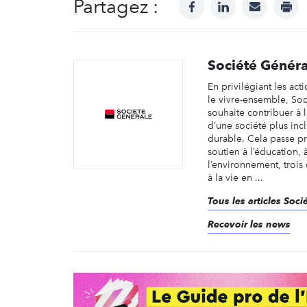
Partagez :
facebook
linkedin
mail
prin
Société Généra
En privilégiant les act
le vivre-ensemble, So
souhaite contribuer à 
d’une société plus incl
durable. Cela passe pr
soutien à l’éducation, à
l’environnement, trois
à la vie en ...
Tous les articles Soci
Recevoir les news