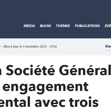
MÉDIA
BLOGS
THÈMES
PUBLICATIONS
ÉV
Re
 - Mise à jour le 4 novembre 2025 - 17:56
n Société Généra
n engagement
ntal avec trois