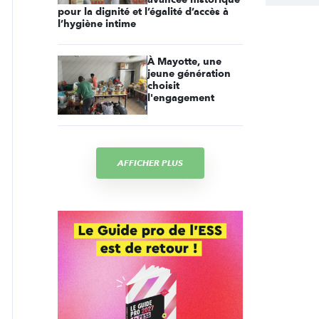
pour la dignité et l’égalité d’accès à
l’hygiène intime
À Mayotte, une
jeune génération
choisit
l'engagement
AFFICHER PLUS