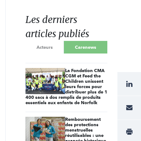
Les derniers
articles publiés
Acteurs
Carenews
La Fondation CMA
CGM et Feed the
Children unissent
leurs forces pour
distribuer plus de 1
400 sacs à dos remplis de produits
essentiels aux enfants de Norfolk
Remboursement
des protections
menstruelles
réutilisables : une
avancée historique