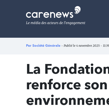
Aller
au
Carenews,
contenu
Le
principal
média
des
acteurs
de
l'engagement
Par
Société Générale
- Publié le 4 novembre 2025 - 11:39
La Fondatio
renforce so
environneme