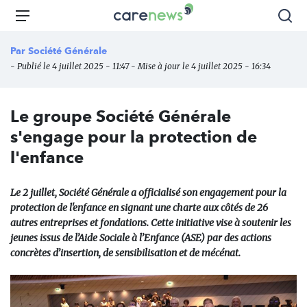
Aller
Carenews,
Menu
Rec
au
Le
contenu
média
Par
Société Générale
principal
des
- Publié le 4 juillet 2025 - 11:47 - Mise à jour le 4 juillet 2025 - 16:34
acteurs
de
l'engagement
Le groupe Société Générale
s'engage pour la protection de
l'enfance
Le 2 juillet, Société Générale a officialisé son engagement pour la
protection de l'enfance en signant une charte aux côtés de 26
autres entreprises et fondations. Cette initiative vise à soutenir les
jeunes issus de l’Aide Sociale à l’Enfance (ASE) par des actions
concrètes d’insertion, de sensibilisation et de mécénat.