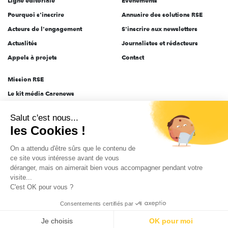
Ligne éditoriale
Évènements
Pourquoi s'inscrire
Annuaire des solutions RSE
Acteurs de l'engagement
S'inscrire aux newsletters
Actualités
Journalistes et rédacteurs
Appels à projets
Contact
Mission RSE
Le kit média Carenews
Groupe AEF
Salut c'est nous...
AEF info
les Cookies !
Novethic
On a attendu d'être sûrs que le contenu de
PRODURABLE
ce site vous intéresse avant de vous
Inclusiv Day
déranger, mais on aimerait bien vous accompagner pendant votre
visite...
C'est OK pour vous ?
CGV
Données personnelles
Mentions légales
2025-2026 Tout droits réservés
Consentements certifiés par
Je choisis
OK pour moi