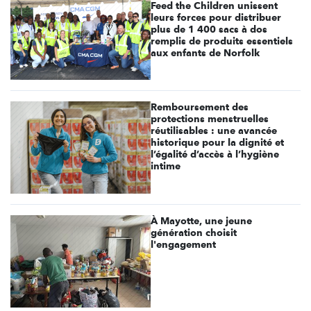
Feed the Children unissent
leurs forces pour distribuer
plus de 1 400 sacs à dos
remplis de produits essentiels
aux enfants de Norfolk
Remboursement des
protections menstruelles
réutilisables : une avancée
historique pour la dignité et
l’égalité d’accès à l’hygiène
intime
À Mayotte, une jeune
génération choisit
l'engagement