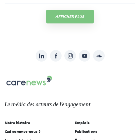
AFFICHER PLUS
LinkedIn
Facebook
Instagram
YouTube
Soundcloud
Suivez-
nous
Carenews,
sur:
Le
média
des
Le média
des acteurs
de l'engagement
acteurs
de
Notre histoire
Emplois
l'engagement
Qui sommes-nous ?
Publications