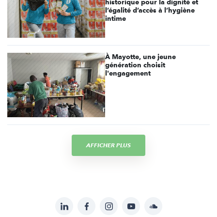
historique pour la dignité et
l’égalité d’accès à l’hygiène
intime
À Mayotte, une jeune
génération choisit
l'engagement
AFFICHER PLUS
LinkedIn
Facebook
Instagram
YouTube
Soundcloud
Suivez-