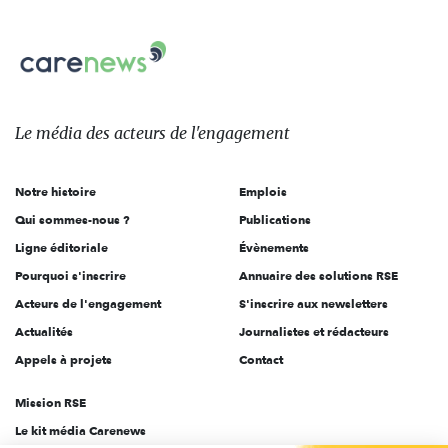
nous
Carenews,
sur:
Le
média
des
Le média
des acteurs
de l'engagement
acteurs
de
Notre histoire
Emplois
l'engagement
Qui sommes-nous ?
Publications
Ligne éditoriale
Évènements
Pourquoi s'inscrire
Annuaire des solutions RSE
Acteurs de l'engagement
S'inscrire aux newsletters
Actualités
Journalistes et rédacteurs
Appels à projets
Contact
Mission RSE
Le kit média Carenews