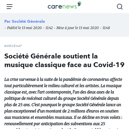
Aller
Carenews,
Menu
Rec
au
Le
contenu
média
Par
Société Générale
principal
des
- Publié le 13 mai 2020 - 11:42 - Mise à jour le 13 mai 2020 - 11:48
acteurs
de
l'engagement
#MÉCÉNAT
Société Générale soutient la
musique classique face au Covid-19
La crise survenue à la suite de la pandémie de coronavirus affecte
tout particulièrement le milieu culturel et les artistes. La musique
classique est, avec l’art contemporain, l’un des deux axes de la
politique de mécénat culturel du groupe Société Générale depuis
plus de 25 ans. C'est pourquoi le groupe Société Générale lance un
plan exceptionnel d’un montant de 2 millions d’euros en soutien
aux musiciens et ensembles musicaux. Il se décline en trois volets :
renouvellement par anticipation des subventions aux 25