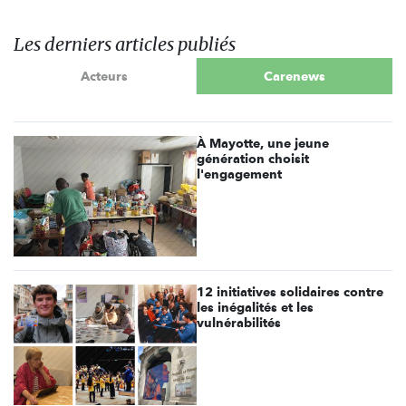
Les derniers articles publiés
Acteurs
Carenews
À Mayotte, une jeune
génération choisit
l'engagement
12 initiatives solidaires contre
les inégalités et les
vulnérabilités