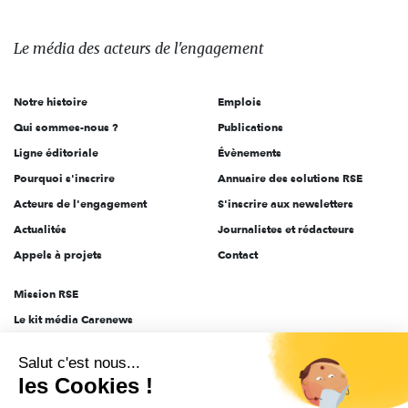
média
des
Le média
des acteurs
de l'engagement
acteurs
de
Notre histoire
Emplois
l'engagement
Qui sommes-nous ?
Publications
Ligne éditoriale
Évènements
Pourquoi s'inscrire
Annuaire des solutions RSE
Acteurs de l'engagement
S'inscrire aux newsletters
Actualités
Journalistes et rédacteurs
Appels à projets
Contact
Mission RSE
Le kit média Carenews
Groupe AEF
Salut c'est nous...
AEF info
les Cookies !
Novethic