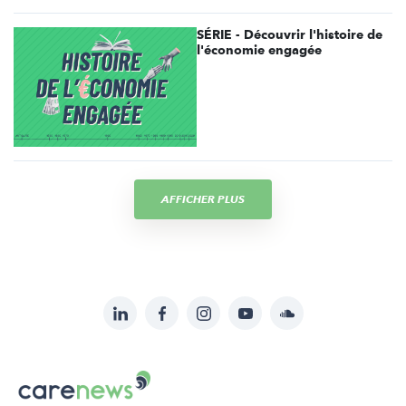
SÉRIE - Découvrir l'histoire de
l'économie engagée
AFFICHER PLUS
LinkedIn
Facebook
Instagram
YouTube
Soundcloud
Suivez-
nous
Carenews,
sur:
Le