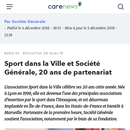
Aller
Carenews,
Menu
Rec
au
Le
contenu
média
Par
Société Générale
principal
des
- Publié le 4 décembre 2018 - 18:15 - Mise à jour le 5 décembre 2018 -
acteurs
12:18
de
l'engagement
#ODD 04 : ÉDUCATION DE QUALITÉ
Sport dans la Ville et Société
Générale, 20 ans de partenariat
L’association Sport dans la Ville célèbre ses 20 ans cette année. Née
à Lyon en 1998, elle est devenue l’une des principales associations
d’insertion par le sport dans l’Hexagone, et est désormais
implantée en Île-de-France, dans les Hauts-de-France et bientôt à
Marseille. Partenaire de la première heure, Société Générale
soutient l’association, notamment par le biais de sa Fondation.