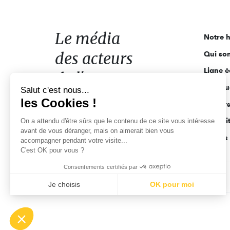
média
des
acteurs
Le média
Notre h
de
des acteurs
Qui so
l'engagement
Ligne é
de l'engagement
Salut c'est nous...
Pourquo
les Cookies !
Acteur
On a attendu d'être sûrs que le contenu
Actuali
de ce site vous intéresse avant de
vous déranger, mais on aimerait bien vous accompagner pendant
Appels 
votre visite...
C'est OK pour vous ?
Consentements certifiés par
CGV
Données personnelles
Mentions légales
Je choisis
OK pour moi
Axeptio consent
Plateforme de Gestion du Consentement : Personnalisez vo
Notre plateforme vous permet d'adapter et de gérer vos param