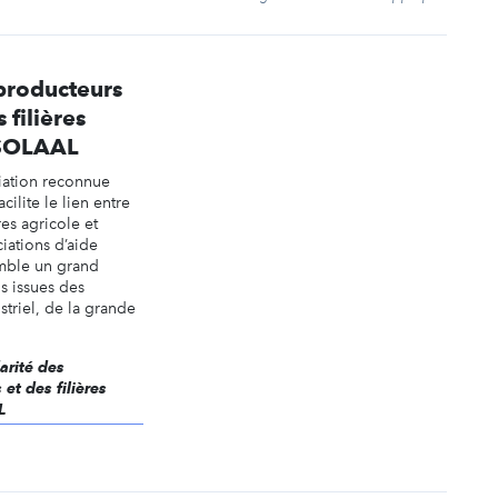
 producteurs
 filières
 SOLAAL
iation reconnue
acilite le lien entre
res agricole et
ciations d’aide
emble un grand
s issues des
striel, de la grande
darité des
et des filières
L