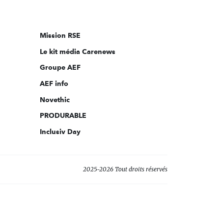
nous
sur:
Mission RSE
Le kit média Carenews
Groupe AEF
AEF info
Novethic
PRODURABLE
Inclusiv Day
2025-2026 Tout droits réservés
s réglementations. Personnalisez vos préférences pour contrôler