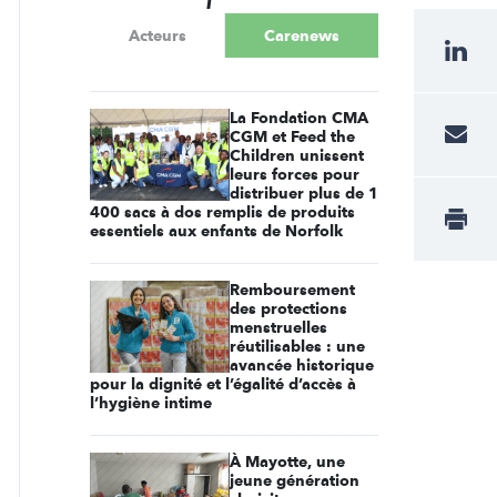
Acteurs
Carenews
La Fondation CMA
CGM et Feed the
Children unissent
leurs forces pour
distribuer plus de 1
400 sacs à dos remplis de produits
essentiels aux enfants de Norfolk
Remboursement
des protections
menstruelles
réutilisables : une
avancée historique
pour la dignité et l’égalité d’accès à
l’hygiène intime
À Mayotte, une
jeune génération