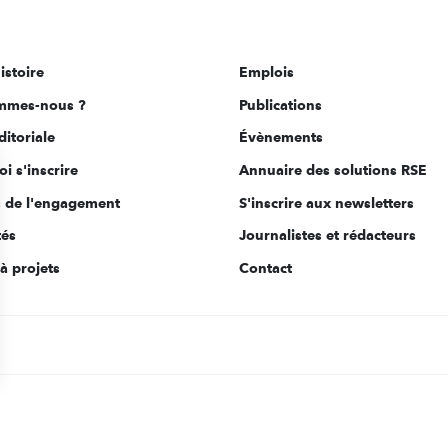
istoire
Emplois
mmes-nous ?
Publications
ditoriale
Évènements
i s'inscrire
Annuaire des solutions RSE
s de l'engagement
S'inscrire aux newsletters
tés
Journalistes et rédacteurs
à projets
Contact
s Options
ètres de confidentialité, en garantissant la conformité avec le