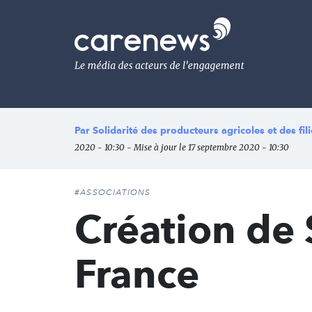
Aller
au
Carenews,
contenu
Le
principal
média
des
acteurs
de
l'engagement
Par
Solidarité des producteurs agricoles et des fi
2020 - 10:30 - Mise à jour le 17 septembre 2020 - 10:30
#ASSOCIATIONS
Création de
France